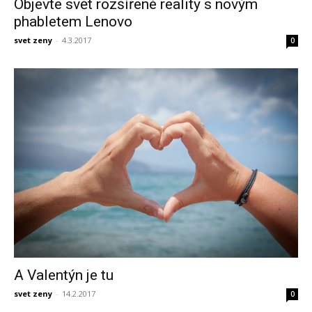
Objevte svět rozšířené reality s novým
phabletem Lenovo
svet zeny
-
4.3.2017
0
A Valentýn je tu
svet zeny
-
14.2.2017
0