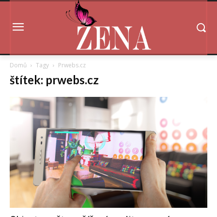
Domů
Tagy
Prwebs.cz
štítek: prwebs.cz