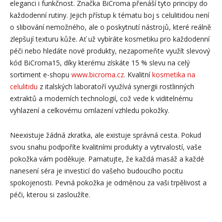
eleganci i funkčnost. Značka BiCroma přenáší tyto principy do
každodenní rutiny. Jejich přístup k tématu boj s celulitidou není
o slibování nemožného, ale o poskytnutí nástrojů, které reálně
zlepšují texturu kůže. Ať už vybíráte kosmetiku pro každodenní
péči nebo hledáte nové produkty, nezapomeňte využít slevový
kód BiCroma15, díky kterému získáte 15 % slevu na celý
sortiment e-shopu
www.bicroma.cz
. Kvalitní
kosmetika na
celulitidu
z italských laboratoří využívá synergii rostlinných
extraktů a moderních technologií, což vede k viditelnému
vyhlazení a celkovému omlazení vzhledu pokožky.
Neexistuje žádná zkratka, ale existuje správná cesta. Pokud
svou snahu podpoříte kvalitními produkty a vytrvalostí, vaše
pokožka vám poděkuje. Pamatujte, že každá masáž a každé
nanesení séra je investicí do vašeho budoucího pocitu
spokojenosti. Pevná pokožka je odměnou za vaši trpělivost a
péči, kterou si zasloužíte.