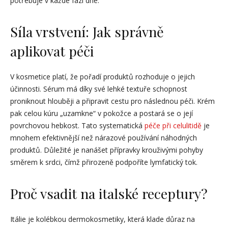
potřebuje v každé fázi dne.
Síla vrstvení: Jak správně
aplikovat péči
V kosmetice platí, že pořadí produktů rozhoduje o jejich
účinnosti. Sérum má díky své lehké textuře schopnost
proniknout hlouběji a připravit cestu pro následnou péči. Krém
pak celou kúru „uzamkne“ v pokožce a postará se o její
povrchovou hebkost. Tato systematická
péče při celulitidě
je
mnohem efektivnější než nárazové používání náhodných
produktů. Důležité je nanášet přípravky krouživými pohyby
směrem k srdci, čímž přirozeně podpoříte lymfatický tok.
Proč vsadit na italské receptury?
Itálie je kolébkou dermokosmetiky, která klade důraz na