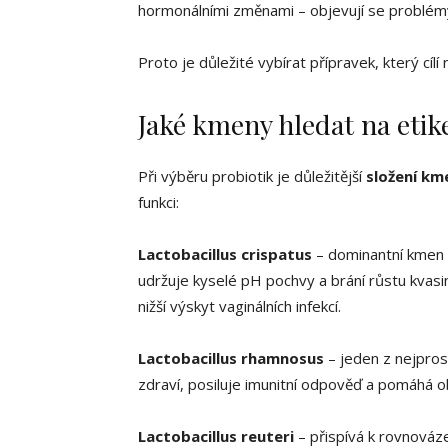
hormonálními změnami – objevují se problémy
Proto je důležité vybírat přípravek, který cí
Jaké kmeny hledat na etik
Při výběru probiotik je důležitější
složení km
funkci:
Lactobacillus crispatus
– dominantní kmen z
udržuje kyselé pH pochvy a brání růstu kvas
nižší výskyt vaginálních infekcí.
Lactobacillus rhamnosus
– jeden z nejpros
zdraví, posiluje imunitní odpověď a pomáhá ob
Lactobacillus reuteri
– přispívá k rovnováze