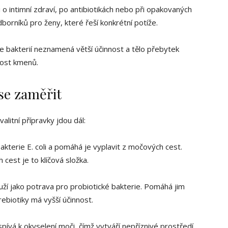
 o intimní zdraví, po antibiotikách nebo při opakovaných
borníků pro ženy, které řeší konkrétní potíže.
e bakterií neznamená větší účinnost a tělo přebytek
enost kmenů.
se zaměřit
litní přípravky jdou dál:
bakterie E. coli a pomáhá je vyplavit z močových cest.
cest je to klíčová složka.
ouží jako potrava pro probiotické bakterie. Pomáhá jim
rebiotiky má vyšší účinnost.
pívá k okyselení moči, čímž vytváří nepříznivé prostředí