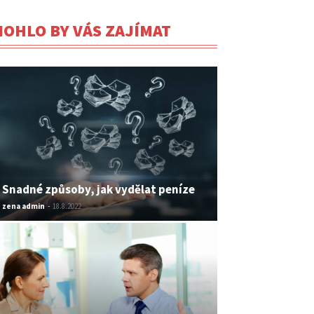
OHLO BY VÁS ZAJÍMAT
Snadné způsoby, jak vydělat peníze
zena admin
-
18.8.2022