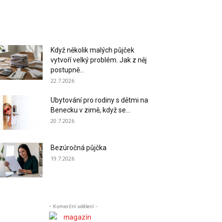
Když několik malých půjček
vytvoří velký problém. Jak z něj
postupně...
22.7.2026
Ubytování pro rodiny s dětmi na
Benecku v zimě, když se...
20.7.2026
Bezúročná půjčka
19.7.2026
- Komerční sdělení -