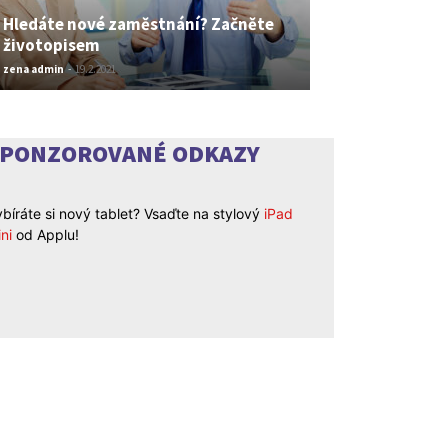
Hledáte nové zaměstnání? Začněte
životopisem
zena admin
-
19.2.2021
SPONZOROVANÉ ODKAZY
bíráte si nový tablet? Vsaďte na stylový
iPad
ni
od Applu!