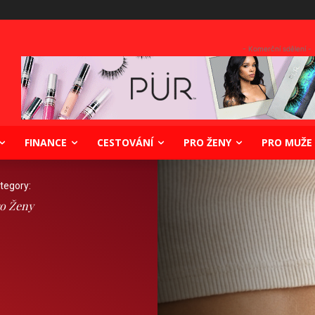
- Komerční sdělení -
FINANCE
CESTOVÁNÍ
PRO ŽENY
PRO MUŽE
tegory:
o Ženy