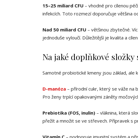
15–25 miliard CFU
– vhodné pro cílenou péči
infekcích. Toto rozmezí doporučuje většina od
Nad 50 miliard CFU
– většinou zbytečné. Víc
jednoduše vyloučí. Důležitější je kvalita a cíl
Na jaké doplňkové složky 
Samotné probiotické kmeny jsou základ, ale kva
D-manóza
– přírodní cukr, který se váže na 
Pro ženy trpící opakovanými záněty močových 
Prebiotika (FOS, inulin)
– vláknina, která sl
přežít a množit se ve střevech. Přípravek s p
Vitamín C
– podporuje imunitní systém a přis