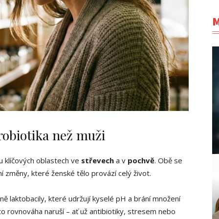
M
probiotika než muži
u klíčových oblastech ve
střevech
a v
pochvě
. Obě se
í změny, které ženské tělo provází celý život.
ě laktobacily, které udržují kyselé pH a brání množení
ato rovnováha naruší – ať už antibiotiky, stresem nebo