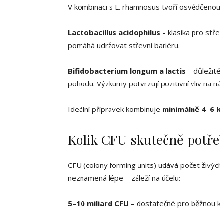
V kombinaci s L. rhamnosus tvoří osvědčenou 
Lactobacillus acidophilus
– klasika pro stře
pomáhá udržovat střevní bariéru.
Bifidobacterium longum a lactis
– důležité
pohodu. Výzkumy potvrzují pozitivní vliv na ná
Ideální přípravek kombinuje
minimálně 4–6
Kolik CFU skutečně potře
CFU (colony forming units) udává počet živých
neznamená lépe – záleží na účelu:
5–10 miliard CFU
– dostatečné pro běžnou k