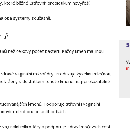
, které běžné „střevní“ probiotikum nevyřeší.
lí na oba systémy současně.
etě
enů
než celkový počet bakterií. Každý kmen má jinou
Vy
mi
dravé vaginální mikroflóry. Produkuje kyselinu mléčnou,
inek. Ženy s dostatkem tohoto kmene mají prokazatelně
tudovanějších kmenů. Podporuje střevní i vaginální
novit mikroflóru po antibiotikách.
 vaginální mikroflóry a podporuje zdraví močových cest.