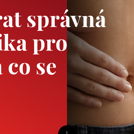
rat správná
ika pro
 co se