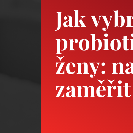
Jak vyb
probiot
ženy: na
zaměřit