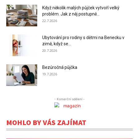
Když několik malých půjček vytvoří velký
problém. Jak z něj postupně...
22.7.2026
Ubytování pro rodiny s dětmi na Benecku v
zimě, když se...
20.7.2026
Bezúročná půjčka
19.7.2026
- Komerční sdělení -
MOHLO BY VÁS ZAJÍMAT