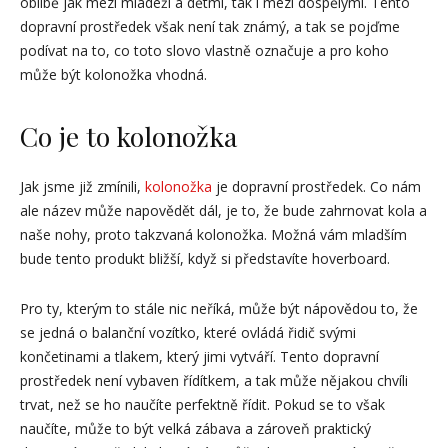
oblibě jak mezi mládeží a dětmi, tak i mezi dospělými. Tento
dopravní prostředek však není tak známý, a tak se pojďme
podívat na to, co toto slovo vlastně označuje a pro koho
může být kolonožka vhodná.
Co je to kolonožka
Jak jsme již zmínili,
kolonožka
je dopravní prostředek. Co nám
ale název může napovědět dál, je to, že bude zahrnovat kola a
naše nohy, proto takzvaná kolonožka. Možná vám mladším
bude tento produkt bližší, když si představíte hoverboard.
Pro ty, kterým to stále nic neříká, může být nápovědou to, že
se jedná o balanční vozítko, které ovládá řidič svými
končetinami a tlakem, který jimi vytváří. Tento dopravní
prostředek není vybaven řídítkem, a tak může nějakou chvíli
trvat, než se ho naučíte perfektně řídit. Pokud se to však
naučíte, může to být velká zábava a zároveň praktický