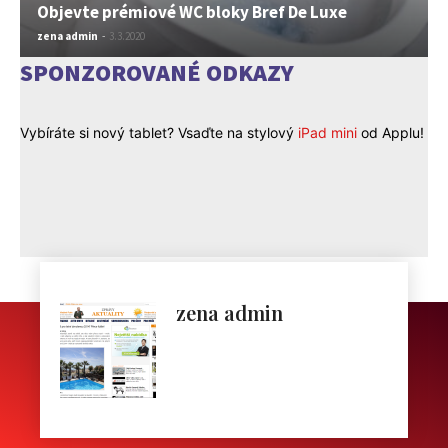
Objevte prémiové WC bloky Bref De Luxe
zena admin
-
3.3.2020
SPONZOROVANÉ ODKAZY
Vybíráte si nový tablet? Vsaďte na stylový
iPad mini
od Applu!
zena admin