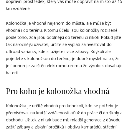
dopravní prostředek, který vás může dopravit na místo až 15
km vzdálené.
Kolonožka je vhodná nejenom do města, ale může být
vhodná i do terénu. K tomu účelu jsou kolonožky rozlišené i
podle toho, zda jsou odolnější do terénu či nikoli. Pokud jste
tak náročnější uživatel, určitě se vyplatí zainvestovat do
offroad varianty, kde si užijete i více zábavy. Kdykoli ale
pojedete s kolonožkou do terénu, je dobré myslet na to, že
její pohon je zajištěn elektromotorem a že výrobek obsahuje
baterii.
Pro koho je kolonožka vhodná
Kolonožka je určitě vhodná pro kohokoli, kdo se potřebuje
přemisťovat na kratší vzdálenosti ať už do práce či do školy a
obchodu. Užitek z ní tak bude mít mladší generace z důvodu
zažití zábavy a získání prožitků i obdivu kamarádů, střední