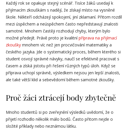
Každý rok se opakuje stejný scénář. Tisíce žáků usedají k
přijímacím zkouškám s nadějí, že získají místo na vysněné
škole. Někteří odcházejí spokojení, jiní zklamaní. Přitom rozdíl
mezi úspěchem a neúspěchem často nepředstavují znalosti
samotné. Mnohem častěji rozhodují chyby, kterým bylo
možné předejít. Právě proto je kvalitní
příprava na přijímací
zkoušky
mnohem víc než jen procvičování matematiky a
českého jazyka. Jde o systematický proces, během kterého si
student osvojí správné návyky, naučí se efektivně pracovat s
časem a získá jistotu při řešení různých typů úloh. Když se
příprava uchopí správně, výsledkem nejsou jen lepší znalosti,
ale také větší klid a sebevědomí během samotné zkoušky.
Proč žáci ztrácejí body zbytečně
Mnoho studentů si po zveřejnění výsledků uvědomí, že o
přijetí rozhodlo několik málo bodů. Často přitom nejde o
složité příklady nebo neznámou látku.