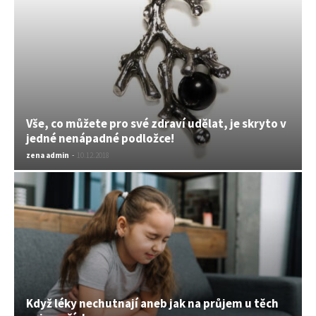
Vše, co můžete pro své zdraví udělat, je skryto v
jedné nenápadné podložce!
zena admin
-
10.12.2018
Když léky nechutnají aneb jak na průjem u těch