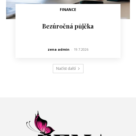
FINANCE
Bezúročná půjčka
zena admin
-
19.7.2026
Načíst další