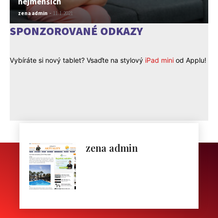
nejmenších
zena admin
-
11.1.2021
SPONZOROVANÉ ODKAZY
Vybíráte si nový tablet? Vsaďte na stylový
iPad mini
od Applu!
zena admin