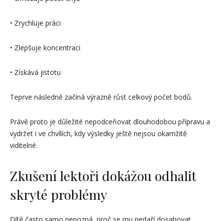
• Zrychluje práci
• Zlepšuje koncentraci
• Získává jistotu
Teprve následně začíná výrazně růst celkový počet bodů.
Právě proto je důležité nepodceňovat dlouhodobou přípravu a
vydržet i ve chvílích, kdy výsledky ještě nejsou okamžitě
viditelné.
Zkušení lektoři dokážou odhalit
skryté problémy
Dítě často samo nepozná, proč se mu nedaří dosahovat