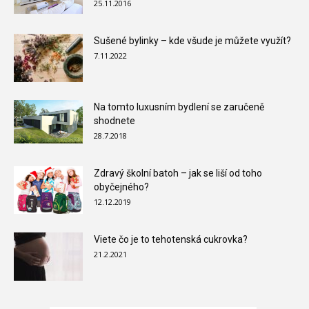
25.11.2016
Sušené bylinky – kde všude je můžete využít?
7.11.2022
Na tomto luxusním bydlení se zaručeně
shodnete
28.7.2018
Zdravý školní batoh – jak se liší od toho
obyčejného?
12.12.2019
Viete čo je to tehotenská cukrovka?
21.2.2021