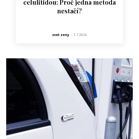
celulitidou: Proč jedna metoda
nestačí?
svet zeny
-
1.7.2026