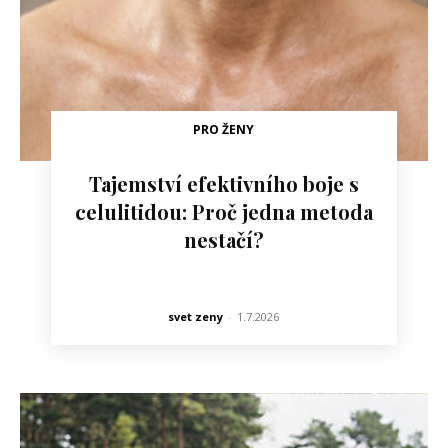
PRO ŽENY
Tajemství efektivního boje s
celulitidou: Proč jedna metoda
nestačí?
svet zeny
-
1.7.2026