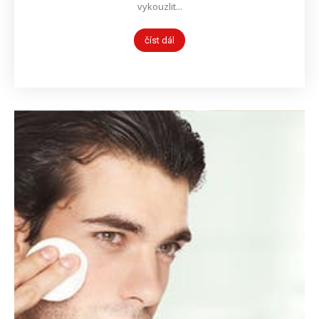
vykouzlit...
číst dál