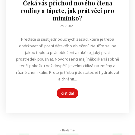
Čeká vás příchod nového člena
rodiny a tápete, jak prát věci pro
miminko?
25.7.2021
Přečtěte si šest jednoduchých zásad, které je třeba
dodržovat při praní dětského oblečení. Naučíte se, na
jakou teplotu prát oblečení a také to, jaký prací
prostředek používat. Novorozenci mají několikanásobně
tenčí pokožku než dospělí. Je velmi citlivá na změny a
různé chemikálie. Proto je třeba ji dostatečně hydratovat
a chránit...
číst dál
- Reklama-