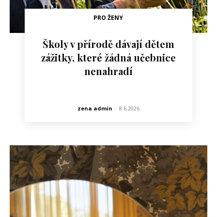
PRO ŽENY
Školy v přírodě dávají dětem
zážitky, které žádná učebnice
nenahradí
zena admin
-
8.6.2026