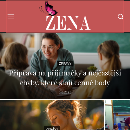
ZPRÁVY
Příprava na přijímačky a nejčastější
chyby, které stojí cenné body
3.6.2026
ZPRÁVY