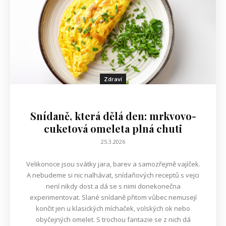
Zdraví
Snídaně, která dělá den: mrkvovo-
cuketová omeleta plná chuti
25.3.2026
Velikonoce jsou svátky jara, barev a samozřejmě vajíček.
A nebudeme si nic nalhávat, snídaňových receptů s vejci
není nikdy dost a dá se s nimi donekonečna
experimentovat. Slané snídaně přitom vůbec nemusejí
končit jen u klasických míchaček, volských ok nebo
obyčejných omelet. S trochou fantazie se z nich dá