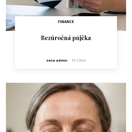
FINANCE
Bezúročná půjčka
zena admin
-
19.7.2026