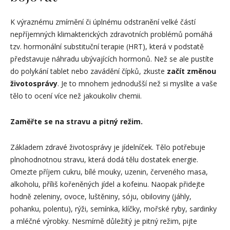
K výraznému zmírnění či úplnému odstranění velké částí
nepříjemných klimakterických zdravotních problémů pomáhá
tzv. hormonální substituční terapie (HRT), která v podstatě
představuje náhradu ubývajících hormonů. Než se ale pustíte
do polykání tablet nebo zavádění čípků, zkuste
začít změnou
životosprávy
. Je to mnohem jednodušší než si myslíte a vaše
tělo to ocení více než jakoukoliv chemii.
Zaměřte se na stravu a pitný režim.
Základem zdravé životosprávy je jídelníček. Tělo potřebuje
plnohodnotnou stravu, která dodá tělu dostatek energie.
Omezte příjem cukru, bílé mouky, uzenin, červeného masa,
alkoholu, příliš kořeněných jídel a kofeinu. Naopak přidejte
hodně zeleniny, ovoce, luštěniny, sóju, obiloviny (jáhly,
pohanku, polentu), rýži, semínka, klíčky, mořské ryby, sardinky
a mléčné výrobky. Nesmírně důležitý je pitný režim, pijte