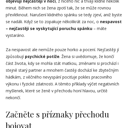
objevují nejčastěji v noci
, z ničeho nic a trvají klidně několik
minut. Během nich se žena zpotí tak, že se může rovnou
převléknout. Narušení klidného spánku se tedy zjeví, aniž byste
se nadáli. Když se to zopakuje několikrát za noc, o
nespavost
– nejčastěji se vyskytující poruchu spánku
– máte
vystaráno.
Za nespavost ale nemůže pouze horko a pocení. Nejčastěji jí
způsobují
psychické potíže
. Žena si uvědomuje, že končí
část života, kdy se mohla stát matkou, změnami si prochází i
stejně starý partner a mnohem častěji dochází ke zbytečným
hádkám, z věčného nevyspání pociťuje pokles pracovního
výkonu i fyzické zdatnosti. A těmito příklady výčet negativních
myšlenek, které se ženě v přechodu honí hlavou, určitě
nekončí.
Začněte s příznaky přechodu
bojovat