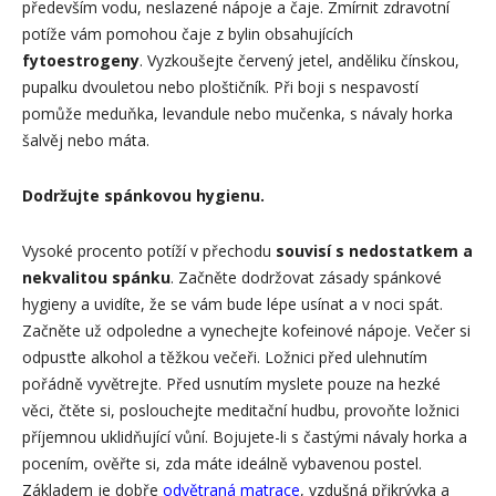
především vodu, neslazené nápoje a čaje. Zmírnit zdravotní
potíže vám pomohou čaje z bylin obsahujících
fytoestrogeny
. Vyzkoušejte červený jetel, anděliku čínskou,
pupalku dvouletou nebo ploštičník. Při boji s nespavostí
pomůže meduňka, levandule nebo mučenka, s návaly horka
šalvěj nebo máta.
Dodržujte spánkovou hygienu.
Vysoké procento potíží v přechodu
souvisí s nedostatkem a
nekvalitou spánku
. Začněte dodržovat zásady spánkové
hygieny a uvidíte, že se vám bude lépe usínat a v noci spát.
Začněte už odpoledne a vynechejte kofeinové nápoje. Večer si
odpusťte alkohol a těžkou večeři. Ložnici před ulehnutím
pořádně vyvětrejte. Před usnutím myslete pouze na hezké
věci, čtěte si, poslouchejte meditační hudbu, provoňte ložnici
příjemnou uklidňující vůní. Bojujete-li s častými návaly horka a
pocením, ověřte si, zda máte ideálně vybavenou postel.
Základem je dobře
odvětraná matrace
, vzdušná přikrývka a