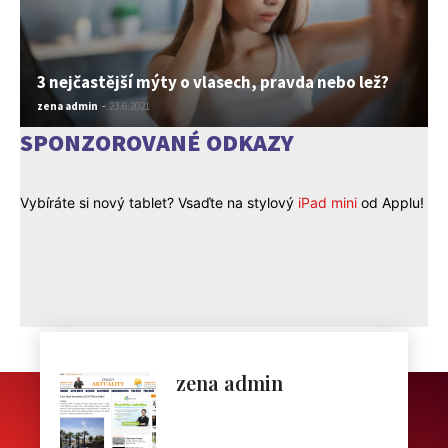
3 nejčastější mýty o vlasech, pravda nebo lež?
zena admin
-
23.6.2021
SPONZOROVANÉ ODKAZY
Vybíráte si nový tablet? Vsaďte na stylový
iPad mini
od Applu!
zena admin