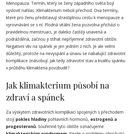
Menopauza. Termín, který se ženy západního světa bojí
vyslovit nahlas. Klimakterium neboli přechod. Dva termíny,
které pro ženu představují strastiplnou cestu k menopauze a
vyrovnávání se s ní. Plodná vitální žena pozvolna přichází o
pravidelnou menstruaci, je daleko častěji unavená a
podrážděná, začnou ji stíhat nepříjemné zdravotní obtíže.
Negativní vliv na spánek je jen jedním z nich. Je ale velmi
důležitý, protože na nevyspání a únavu se nabalující zdravotní
komplikace znásobují. Jak tedy zdravotní stav a kvalitu spánku
v průběhu klimakteria povzbudit?
Jak klimakterium působí na
zdraví a spánek
Za výskytem zdravotních komplikací spojených s přechodem
stojí
pokles hladiny
pohlavních hormonů,
estrogenů a
progesteronů
. Souhrnně tyto obtíže označujeme
klimakterickým syndromem
. Nejde o problémy ohrožující