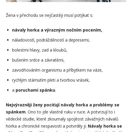
Žena v přechodu se nejčastěji musí potýkat s:
návaly horka a výrazným nočním pocením,
náladovostí, podrážděností a depresemi,
bolestmi hlavy, zad a kloubů,
bušením srdce a závratěmi,
zavodňováním organismu a příbytkem na váze,
rychlým stárnutím pleti a tvorbou vrásek,
a
poruchami spánku
.
Nejvýrazněji ženy pociťují návaly horka a problémy se
spánkem
. Ono to jde vlastně ruku v ruce. A potvrzují to i
vědecké studie, které zkoumaly spojitost závažných návalů
horka a chronické nespavosti a potvrdily ji.
Návaly horka se