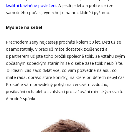
kvalitní bavlněné povlečení
. A jestli je léto a potíte se i ze
samotného počasí, vynechejte na noc klidně i pyžamo.
Myslete na sebe!
Přechodem ženy nejčastěji prochází kolem 50 let. Děti už se
osamostatnily, v práci už máte dostatek zkušeností a
s partnerem už jste toho prožili společně tolik, že vztahu svým
občasným sobeckým staráním se o sebe zase tolik neublížíte.
☺ Ideální čas začít dělat vše, co vám pozvedne náladu, co
máte ráda, oprášit staré koníčky, na které při dětech nebyl čas.
Prospěje vám pravidelný pohyb na čerstvém vzduchu,
posilování ochablého svalstva i procvičování mimických svalů.
A hodně spánku.