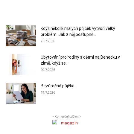
Když několik malých půjček vytvoří velký
problém. Jak z něj postupně...
22.7.2026
Ubytování pro rodiny s dětmi na Benecku v
zimě, když se...
20.7.2026
Bezúročná půjčka
19.7.2026
- Komerční sdělení -