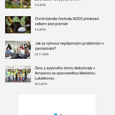
3.6.2018
Čtvrté bienále festivalu NODO představí
celkem šest premiér
6.6.2018
Jak se vyhnout nepříjemným problémům v
zaměstnání?
23.11.2020
Ženy z azylového domu diskutovaly v
Amazonu se spisovatelkou Markétou
Lukáškovou
30.5.2019