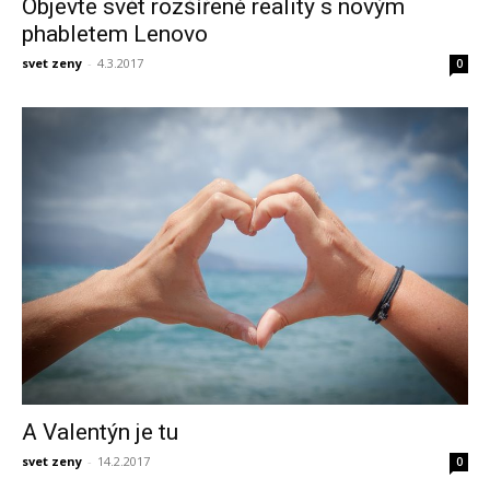
Objevte svět rozšířené reality s novým
phabletem Lenovo
svet zeny
-
4.3.2017
0
A Valentýn je tu
svet zeny
-
14.2.2017
0