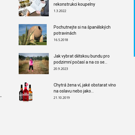
rekonstrukci koupelny
1.3.2022
Pochutnejte si na španělských
potravinách
16.5.2018
Jak vybrat dětskou bundu pro
podzimní počasí a na co se...
20.9.2023
Chytrá žena ví, jaké obstarat víno
na oslavu nebo jako...
.
21.10.2019