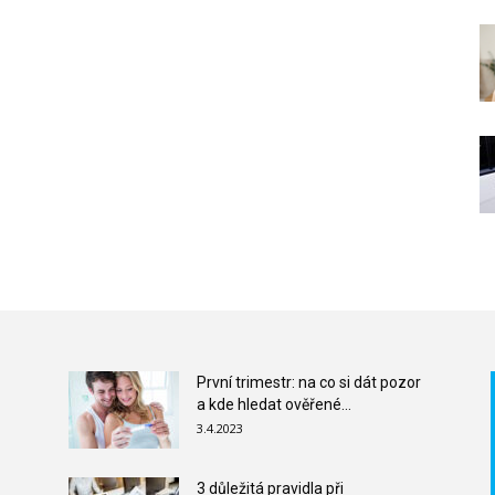
První trimestr: na co si dát pozor
a kde hledat ověřené...
3.4.2023
3 důležitá pravidla při