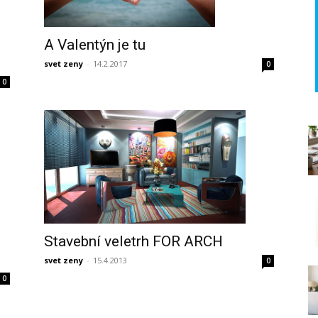
A Valentýn je tu
svet zeny
-
14.2.2017
0
0
Stavební veletrh FOR ARCH
svet zeny
-
15.4.2013
0
0