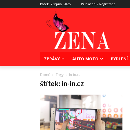
Pátek, 7 srpna, 2026
Přihlášení / Registrace
ZPRÁVY
AUTO MOTO
BYDLENÍ
Domů
Tagy
In-in.cz
štítek: in-in.cz