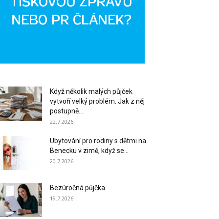
Když několik malých půjček
vytvoří velký problém. Jak z něj
postupně...
22.7.2026
Ubytování pro rodiny s dětmi na
Benecku v zimě, když se...
20.7.2026
Bezúročná půjčka
19.7.2026