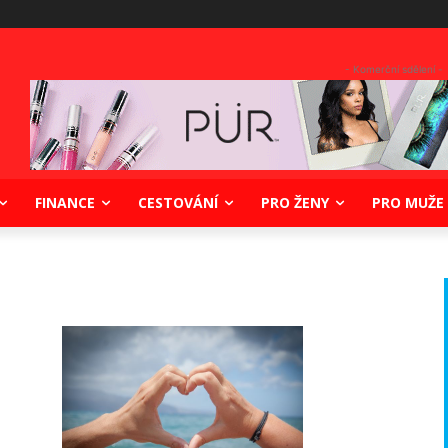
- Komerční sdělení -
FINANCE
CESTOVÁNÍ
PRO ŽENY
PRO MUŽE