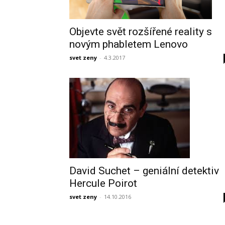
Objevte svět rozšířené reality s
novým phabletem Lenovo
svet zeny
-
4.3.2017
David Suchet – geniální detektiv
Hercule Poirot
svet zeny
-
14.10.2016