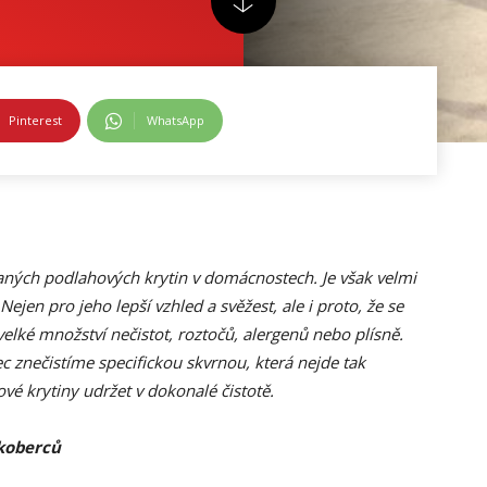
Pinterest
WhatsApp
vaných podlahových krytin v domácnostech. Je však velmi
Nejen pro jeho lepší vzhled a svěžest, ale i proto, že se
lké množství nečistot, roztočů, alergenů nebo plísně.
 znečistíme specifickou skvrnou, která nejde tak
hové krytiny udržet v dokonalé čistotě.
 koberců