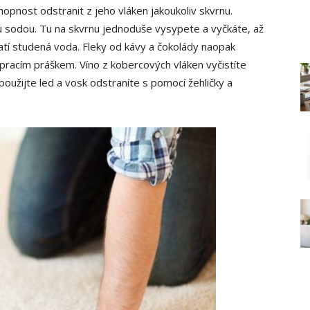
opnost odstranit z jeho vláken jakoukoliv skvrnu.
 sodou. Tu na skvrnu jednoduše vysypete a vyčkáte, až
atí studená voda. Fleky od kávy a čokolády naopak
pracím práškem. Víno z kobercových vláken vyčistíte
použijte led a vosk odstraníte s pomocí žehličky a