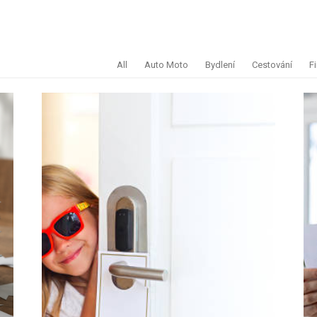
All
Auto Moto
Bydlení
Cestování
F