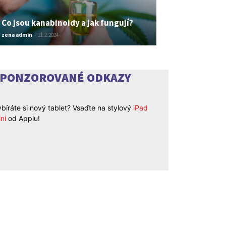
Co jsou kanabinoidy a jak fungují?
zena admin
-
11.2.2024
SPONZOROVANÉ ODKAZY
bíráte si nový tablet? Vsaďte na stylový
iPad
ni
od Applu!