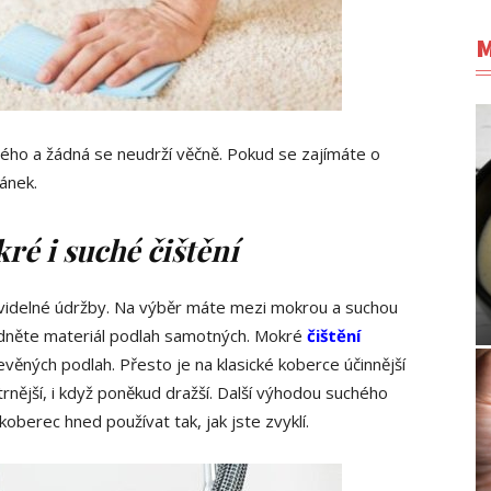
M
jiného a žádná se neudrží věčně. Pokud se zajímáte o
ánek.
ré i suché čištění
avidelné údržby. Na výběr máte mezi mokrou a suchou
dněte materiál podlah samotných. Mokré
čištění
ěných podlah. Přesto je na klasické koberce účinnější
nější, i když poněkud dražší. Další výhodou suchého
oberec hned používat tak, jak jste zvyklí.