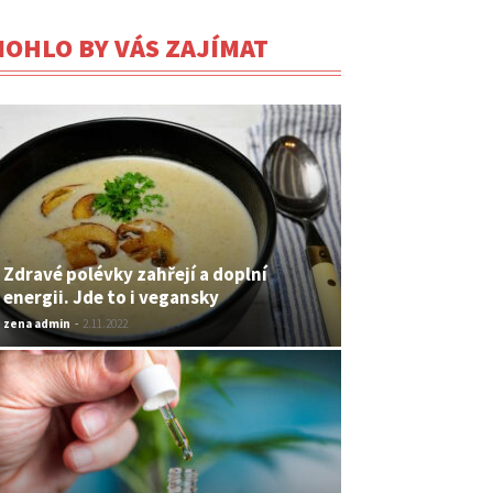
OHLO BY VÁS ZAJÍMAT
Zdravé polévky zahřejí a doplní
energii. Jde to i vegansky
zena admin
-
2.11.2022