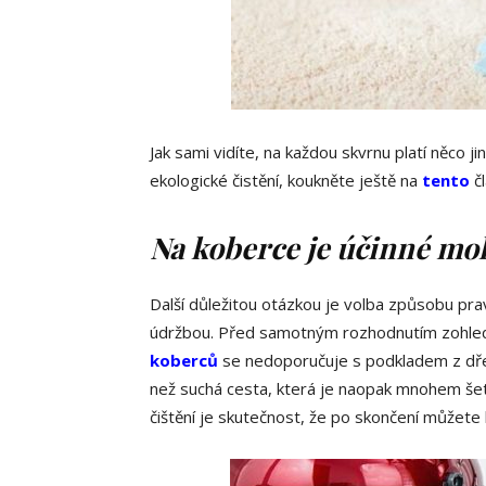
Jak sami vidíte, na každou skvrnu platí něco 
ekologické čistění, koukněte ještě na
tento
čl
Na koberce je účinné mok
Další důležitou otázkou je volba způsobu pr
údržbou. Před samotným rozhodnutím zohle
koberců
se nedoporučuje s podkladem z dřev
než suchá cesta, která je naopak mnohem šetr
čištění je skutečnost, že po skončení můžete k