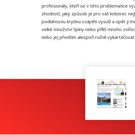
profesionály, kteří se v této problematice vy
zhodnotí, jaký způsob je pro váš koberec nejl
podlahovou krytinu vzápětí vysuší a opět ji m
velké množství špíny nebo příliš mnoho zvířec
nebo jej předtím alespoň ručně vykartáčovat