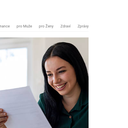
inance
pro Muže
pro Ženy
Zdraví
Zprávy