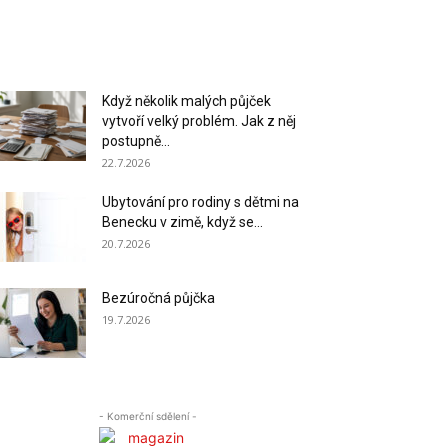
Když několik malých půjček
vytvoří velký problém. Jak z něj
postupně...
22.7.2026
Ubytování pro rodiny s dětmi na
Benecku v zimě, když se...
20.7.2026
Bezúročná půjčka
19.7.2026
- Komerční sdělení -