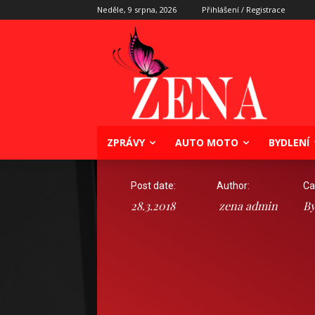
Neděle, 9 srpna, 2026
Přihlášení / Registrace
ZPRÁVY
AUTO MOTO
BYDLENÍ
Post date:
Author:
Ca
28.3.2018
zena admin
By