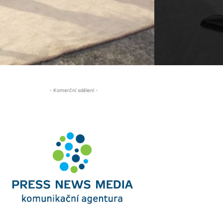
- Komerční sdělení -