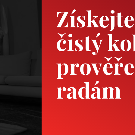
Získejt
čistý k
prověř
radám