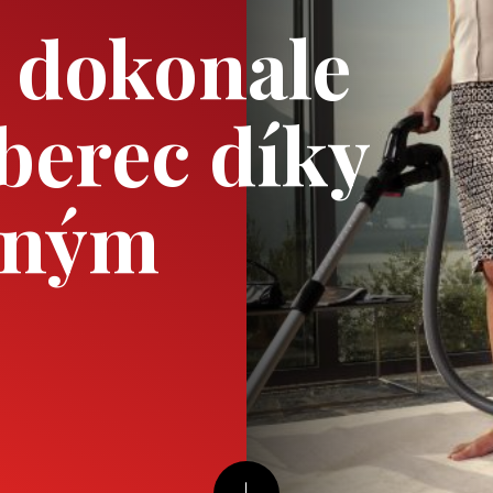
e dokonale
oberec díky
eným