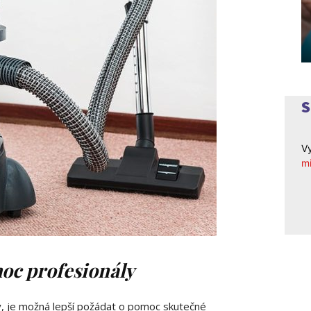
Vy
mi
moc profesionály
y, je možná lepší požádat o pomoc skutečné