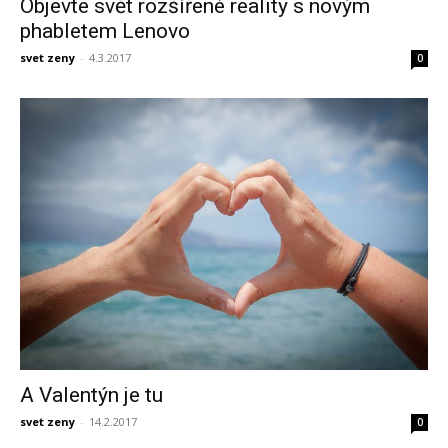
Objevte svět rozšířené reality s novým
phabletem Lenovo
svet zeny
-
4.3.2017
0
A Valentýn je tu
svet zeny
-
14.2.2017
0