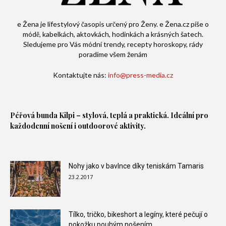
e Žena je lifestylový časopis určený pro Ženy. e Žena.cz píše o
módě, kabelkách, aktovkách, hodinkách a krásných šatech.
Sledujeme pro Vás módní trendy, recepty horoskopy, rády
poradíme všem ženám
Kontaktujte nás:
info@press-media.cz
Péřová bunda
Kilpi – stylová, teplá a praktická. Ideální pro
každodenní nošení i outdoorové aktivity.
Nohy jako v bavlnce díky teniskám Tamaris
23.2.2017
Tílko, tričko, bikeshort a legíny, které pečují o
pokožku pouhým nošením