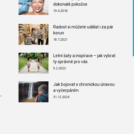
dokonalé pokožce
19.4.2018
Radost si můžete udělat i za pár
korun
18.7.2021
Letní šaty a inspirace – jak vybrat
ty správné pro vás
9.2.2023
Jak bojovat s chronickou únavou
a vyčerpáním
.
31.12.2024