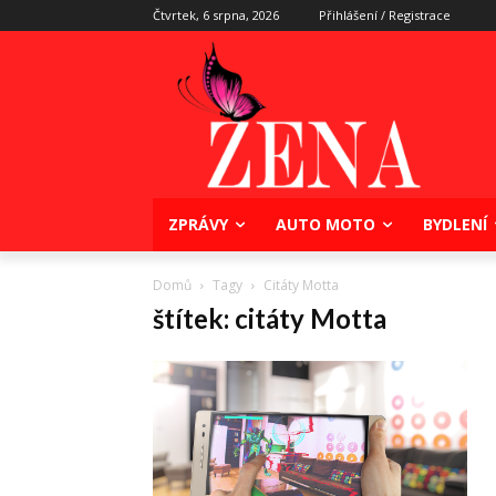
Čtvrtek, 6 srpna, 2026
Přihlášení / Registrace
ZPRÁVY
AUTO MOTO
BYDLENÍ
Domů
Tagy
Citáty Motta
štítek: citáty Motta