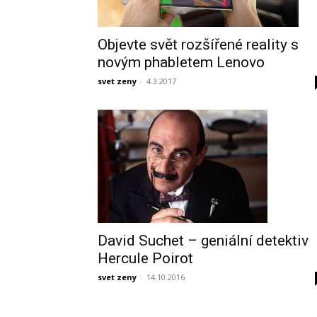
Objevte svět rozšířené reality s
novým phabletem Lenovo
svet zeny
-
4.3.2017
David Suchet – geniální detektiv
Hercule Poirot
svet zeny
-
14.10.2016