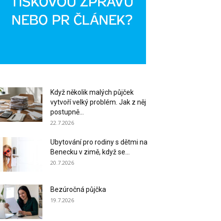
Když několik malých půjček
vytvoří velký problém. Jak z něj
postupně...
22.7.2026
Ubytování pro rodiny s dětmi na
Benecku v zimě, když se...
20.7.2026
Bezúročná půjčka
19.7.2026