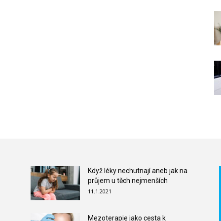
Když léky nechutnají aneb jak na
průjem u těch nejmenších
11.1.2021
Mezoterapie jako cesta k