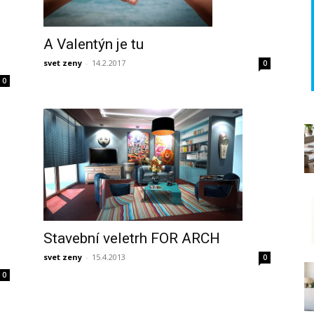
A Valentýn je tu
svet zeny
-
14.2.2017
0
0
Stavební veletrh FOR ARCH
svet zeny
-
15.4.2013
0
0