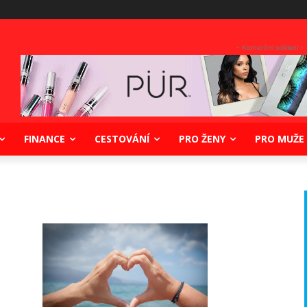
- Komerční sdělení -
FINANCE
CESTOVÁNÍ
PRO ŽENY
PRO MUŽE