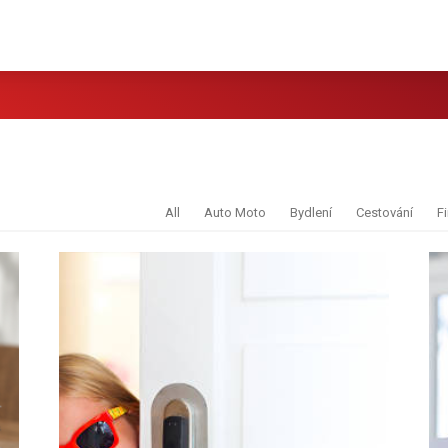
All
Auto Moto
Bydlení
Cestování
F