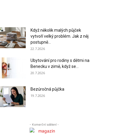
Když několik malých půjček
vytvoří velký problém. Jak z něj
postupně...
22.7.2026
Ubytování pro rodiny s dětmi na
Benecku v zimě, když se...
20.7.2026
Bezúročná půjčka
19.7.2026
- Komerční sdělení -