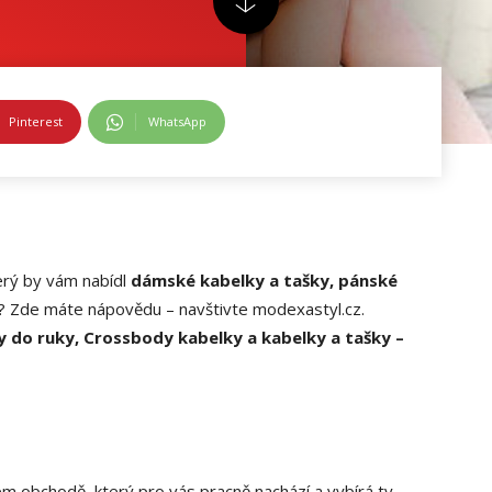
Pinterest
WhatsApp
erý by vám nabídl
dámské kabelky a tašky, pánské
? Zde máte nápovědu – navštivte modexastyl.cz.
ky do ruky, Crossbody kabelky a kabelky a tašky –
 obchodě, který pro vás pracně nachází a vybírá ty