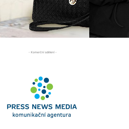
- Komerční sdělení -