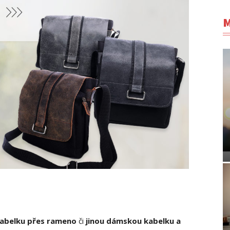
M
kabelku přes rameno
či
jinou dámskou kabelku a