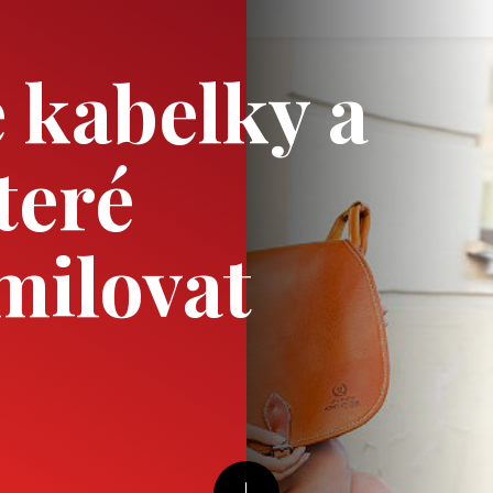
kabelky a
teré
milovat