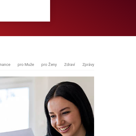
inance
pro Muže
pro Ženy
Zdraví
Zprávy