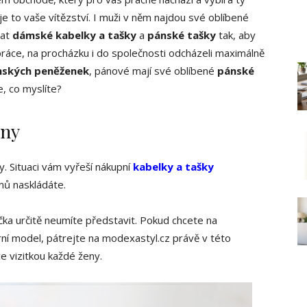
, je to vaše vítězství. I muži v něm najdou své oblíbené
rat
dámské kabelky a tašky
a
pánské tašky
tak, aby
ráce, na procházku i do společnosti odcházeli maximálně
ských peněženek
, pánové mají své oblíbené
pánské
e, co myslíte?
eny
. Situaci vám vyřeší nákupní
kabelky a tašky
mů naskládáte.
íčka určitě neumíte představit. Pokud chcete na
rní model, pátrejte na modexastyl.cz právě v této
ece vizitkou každé ženy.