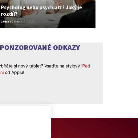
Psycholog nebo psychiatr? Jaký je
rozdíl?
zena admin
-
2.5.2021
SPONZOROVANÉ ODKAZY
bíráte si nový tablet? Vsaďte na stylový
iPad
ni
od Applu!