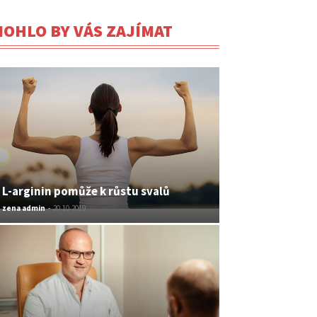
OHLO BY VÁS ZAJÍMAT
L-arginin pomůže k růstu svalů
zena admin
-
20.10.2019