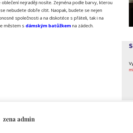
ké oblečení nejraději nosíte. Zejména podle barvy, kterou
se nebudete dobře cítit. Naopak, budete se nejen
 honosné společnosti a na diskotéce s přáteli, tak i na
zce městem s
dámským batůžkem
na zádech.
Vy
mi
zena admin