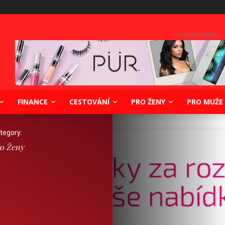
- Komerční sdělení -
FINANCE
CESTOVÁNÍ
PRO ŽENY
PRO MUŽE
tegory:
o Ženy