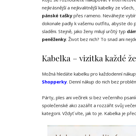
nejkrásnější a nejkvalitnější kabelky ze všech
pánské tašky
přes rameno. Neváhejte vybí
dokonale padly k vašemu outfitu, abyste do p
sladěni. Stejně, jako ženy milují určitý typ
dám
peněženky
. Život bez nich? To snad ani nejd
Kabelka – vizitka každé ž
Možná hledáte kabelku pro každodenní nákupy
Shopperky
. Denní nákup do nich bez problé
Párty, ples ani večírek si bez večerního psan
společenské akci zazářit a rozzářit svůj veče
kategorii. Vždyť víte, jak to je. Kabelka je př