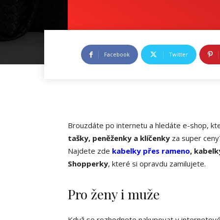
Facebook
Twitter
Brouzdáte po internetu a hledáte e-shop, kt
tašky, peněženky a klíčenky
za super ceny
Najdete zde
kabelky přes rameno
, kabel
Shopperky
, které si opravdu zamilujete.
Pro ženy i muže
Když se rozhodnete nakupovat v internetovém