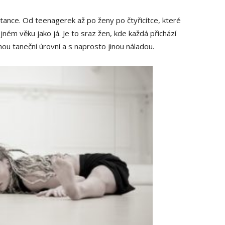
 tance. Od teenagerek až po ženy po čtyřicítce, které
ejném věku jako já. Je to sraz žen, kde každá přichází
jinou taneční úrovní a s naprosto jinou náladou.