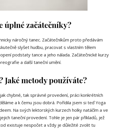
e úplné začátečníky?
echnicky náročný tanec. Začátečníkům proto předávám
m skutečně slyšet hudbu, pracovat s vlastním tělem
opení podstaty tance a jeho nálada. Začátečnické kurzy
eografie a další taneční umění.
e? Jaké metody používáte?
ak chybné, tak správné provedení, práci konkrétních
í děláme a k čemu jsou dobrá. Pořídila jsem si teď Yoga
videem. Na svých lektorských kurzech holky natáčím a ve
ich taneční provedení. Tohle je jen pár příkladů, jež
etod existuje nespočet a vždy je důležité zvolit tu