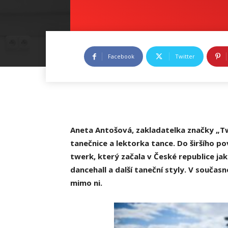
Facebook
Twitter
Aneta Antošová, zakladatelka značky „Tw
tanečnice a lektorka tance. Do širšího p
twerk, který začala v České republice jak
dancehall a další taneční styly. V součas
mimo ni.