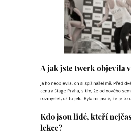
A jak jste twerk objevila 
Já ho neobjevila, on si spíš našel mě. Před dv
centra Stage Praha, s tím, že od nového sem
rozmyslet, už to jelo. Bylo mi jasné, že je to 
Kdo jsou lidé, kteří nejča
lekce?