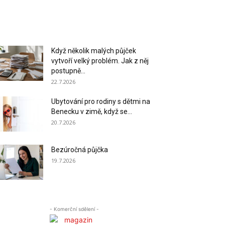
Když několik malých půjček
vytvoří velký problém. Jak z něj
postupně...
22.7.2026
Ubytování pro rodiny s dětmi na
Benecku v zimě, když se...
20.7.2026
Bezúročná půjčka
19.7.2026
- Komerční sdělení -