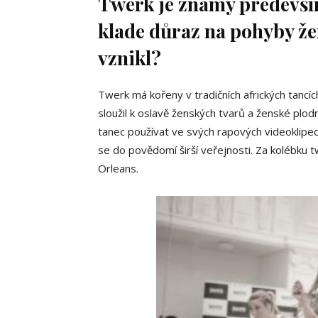
Twerk je známý především
klade důraz na pohyby že
vznikl?
Twerk má kořeny v tradičních afrických tanc
sloužil k oslavě ženských tvarů a ženské plodno
tanec používat ve svých rapových videoklipec
se do povědomí širší veřejnosti. Za kolébk
Orleans.