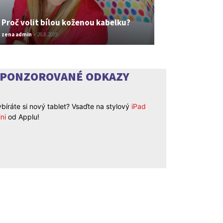
Proč volit bílou koženou kabelku?
zena admin
-
26.8.2019
SPONZOROVANÉ ODKAZY
bíráte si nový tablet? Vsaďte na stylový
iPad
ni
od Applu!