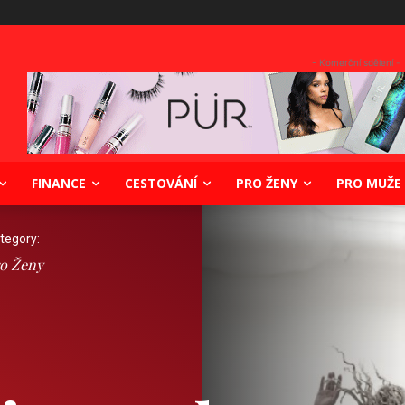
- Komerční sdělení -
FINANCE
CESTOVÁNÍ
PRO ŽENY
PRO MUŽE
tegory:
o Ženy