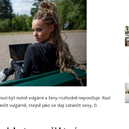
usí být nutně vulgární a ženy rozhodně neponižuje. Razí
ančit vulgárně, stejně jako se dají zatančit sexy, či