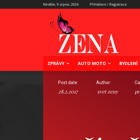
Neděle, 9 srpna, 2026
Přihlášení / Registrace
ZPRÁVY
AUTO MOTO
BYDLENÍ
Post date:
Author:
Ca
28.2.2017
svet zeny
pr