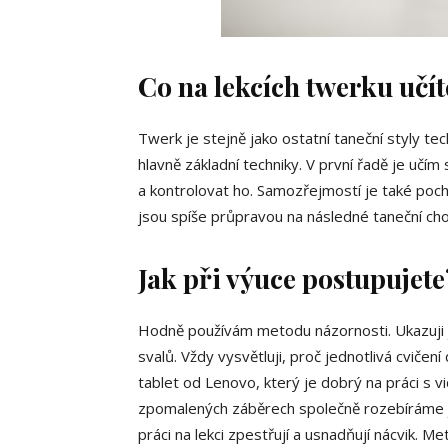
Co na lekcích twerku učít
Twerk je stejně jako ostatní taneční styly t
hlavně základní techniky. V první řadě je učí
a kontrolovat ho. Samozřejmostí je také poch
jsou spíše průpravou na následné taneční chor
Jak při výuce postupujet
Hodně používám metodu názornosti. Ukazuji j
svalů. Vždy vysvětluji, proč jednotlivá cvičen
tablet od Lenovo, který je dobrý na práci s 
zpomalených záběrech společně rozebíráme jej
práci na lekci zpestřují a usnadňují nácvik. M