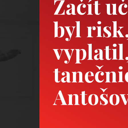
Začít uč
byl risk
vyplatil
tanečni
Antošo