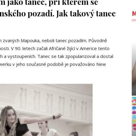
 jako tanec, při kterém se
nského pozadí. Jak takový tanec
M
ích zvaných Mapouka, neboli tanec pozadím. Původně
sti. V 90. letech začali Afričané žijící v Americe tento
h a vystoupeních. Tanec se tak zpopularizoval a dostal
u twerku v jeho současné podobě je považováno New