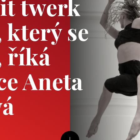
it twerk
, který se
, říká
ce Aneta
vá