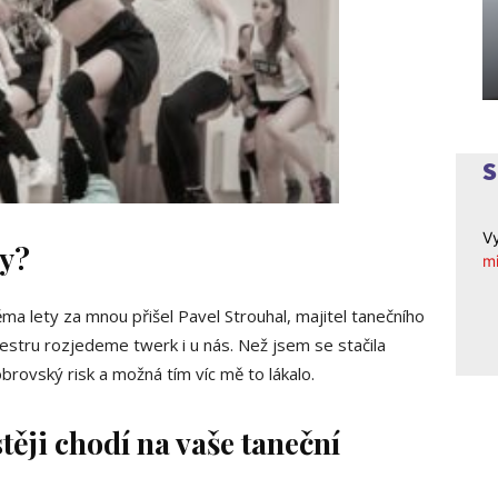
Vy
vy?
mi
ěma lety za mnou přišel Pavel Strouhal, majitel tanečního
estru rozjedeme twerk i u nás. Než jsem se stačila
obrovský risk a možná tím víc mě to lákalo.
stěji chodí na vaše taneční