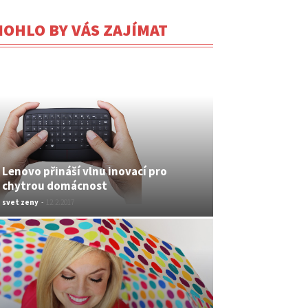
OHLO BY VÁS ZAJÍMAT
Lenovo přináší vlnu inovací pro
chytrou domácnost
svet zeny
-
12.2.2017