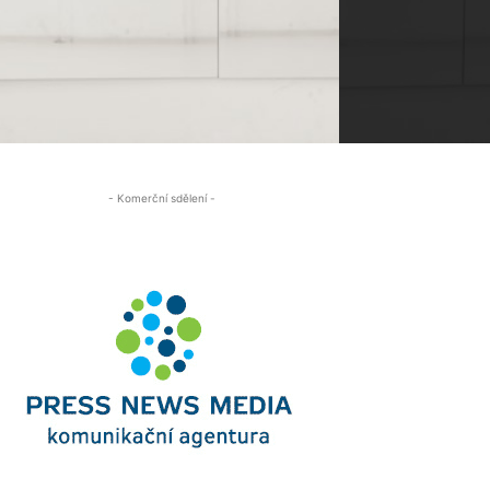
- Komerční sdělení -