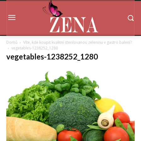
Domů
Víte, kde koupit kvalitní sterilovanou zeleninu v gastro balení?
vegetables-1238252_1280
vegetables-1238252_1280