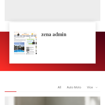
zena admin
REDAKCE DOPORUČUJE
All
Auto Moto
Více