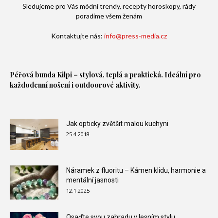
Sledujeme pro Vás módní trendy, recepty horoskopy, rády
poradíme všem ženám
Kontaktujte nás:
info@press-media.cz
Péřová bunda
Kilpi – stylová, teplá a praktická. Ideální pro
každodenní nošení i outdoorové aktivity.
Jak opticky zvětšit malou kuchyni
25.4.2018
Náramek z fluoritu – Kámen klidu, harmonie a
mentální jasnosti
12.1.2025
Osaďte svou zahradu v lesním stylu