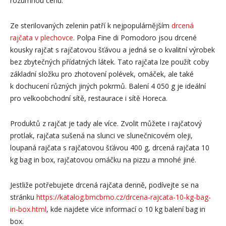
rozumnou cenu.
Ze sterilovaných zelenin patří k nejpopulárnějším
drcená
rajčata v plechovce
. Polpa Fine di Pomodoro jsou drcené
kousky rajčat s rajčatovou šťávou a jedná se o kvalitní výrobek
bez zbytečných přídatných látek. Tato rajčata lze použít coby
základní složku pro zhotovení polévek, omáček, ale také
k dochucení různých jiných pokrmů. Balení 4 050 g je ideální
pro velkoobchodní sítě, restaurace i sítě Horeca.
Produktů z rajčat je tady ale více. Zvolit můžete i rajčatový
protlak, rajčata sušená na slunci ve slunečnicovém oleji,
loupaná rajčata s rajčatovou šťávou 400 g, drcená rajčata 10
kg bag in box, rajčatovou omáčku na pizzu a mnohé jiné.
Jestliže potřebujete drcená rajčata denně, podívejte se na
stránku
https://katalog.bmcbrno.cz/drcena-rajcata-10-kg-bag-
in-box.html
, kde najdete více informací o 10 kg balení bag in
box.