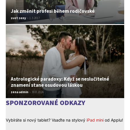
Jak změnit profesi během rodičovské
svet zeny
-
1.3.2017
Astrologické paradoxy: Když se neslučitelné
znamení stane osudovou láskou
zena admin
-
30.8.2024
SPONZOROVANÉ ODKAZY
Vybíráte si nový tablet? Vsaďte na stylový
iPad mini
od Applu!