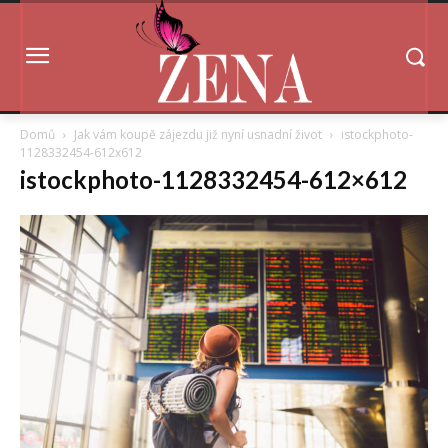
Domů
Jak vám koupě zájezdu již nyní usnadní život
istockphoto-
1128332454-612x612
istockphoto-1128332454-612×612