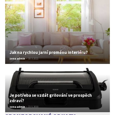
Jak na rychlou jarní proměnu interiéru?
zena admin
-
30.3.2021
Je potřeba se vzdát grilování ve prospěch
zdraví?
zena admin
-
22.5.2018