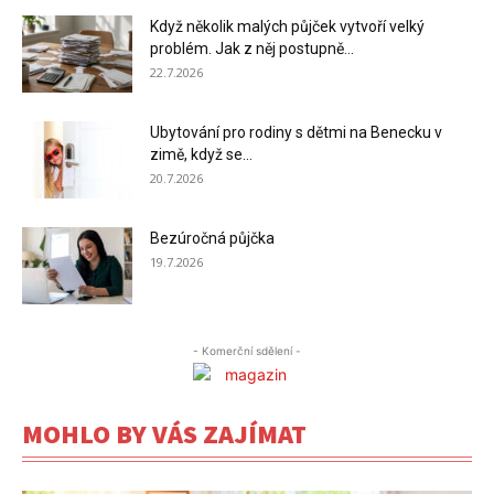
Když několik malých půjček vytvoří velký
problém. Jak z něj postupně...
22.7.2026
Ubytování pro rodiny s dětmi na Benecku v
zimě, když se...
20.7.2026
Bezúročná půjčka
19.7.2026
- Komerční sdělení -
MOHLO BY VÁS ZAJÍMAT