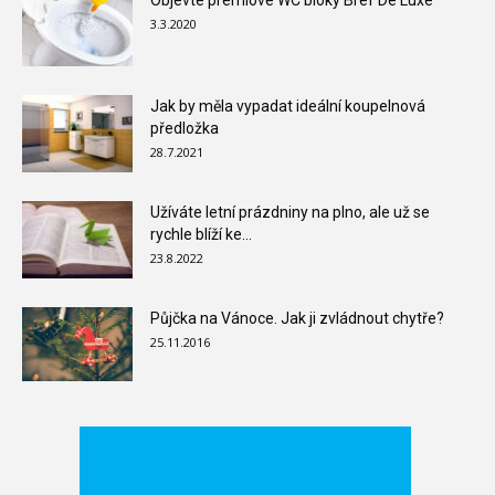
Objevte prémiové WC bloky Bref De Luxe
3.3.2020
Jak by měla vypadat ideální koupelnová
předložka
28.7.2021
Užíváte letní prázdniny na plno, ale už se
rychle blíží ke...
23.8.2022
Půjčka na Vánoce. Jak ji zvládnout chytře?
25.11.2016