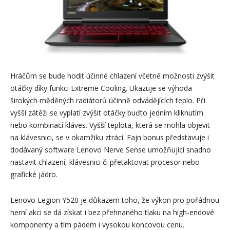
Hráčům se bude hodit účinné chlazení včetně možnosti zvýšit
otáčky díky funkci Extreme Cooling. Ukazuje se výhoda
širokých měděných radiátorů účinně odvádějících teplo. Při
vyšší zátěži se vyplatí zvýšit otáčky buďto jedním kliknutím
nebo kombinací kláves. Vyšší teplota, která se mohla objevit
na klávesnici, se v okamžiku ztrácí. Fajn bonus představuje i
dodávaný software Lenovo Nerve Sense umožňující snadno
nastavit chlazení, klávesnici či přetaktovat procesor nebo
grafické jádro.
Lenovo Legion Y520 je důkazem toho, že výkon pro pořádnou
herní akci se dá získat i bez přehnaného tlaku na high-endové
komponenty a tím pádem i vysokou koncovou cenu.