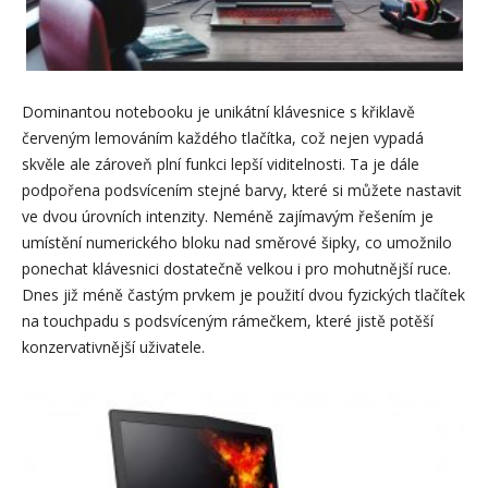
Dominantou notebooku je unikátní klávesnice s křiklavě
červeným lemováním každého tlačítka, což nejen vypadá
skvěle ale zároveň plní funkci lepší viditelnosti. Ta je dále
podpořena podsvícením stejné barvy, které si můžete nastavit
ve dvou úrovních intenzity. Neméně zajímavým řešením je
umístění numerického bloku nad směrové šipky, co umožnilo
ponechat klávesnici dostatečně velkou i pro mohutnější ruce.
Dnes již méně častým prvkem je použití dvou fyzických tlačítek
na touchpadu s podsvíceným rámečkem, které jistě potěší
konzervativnější uživatele.