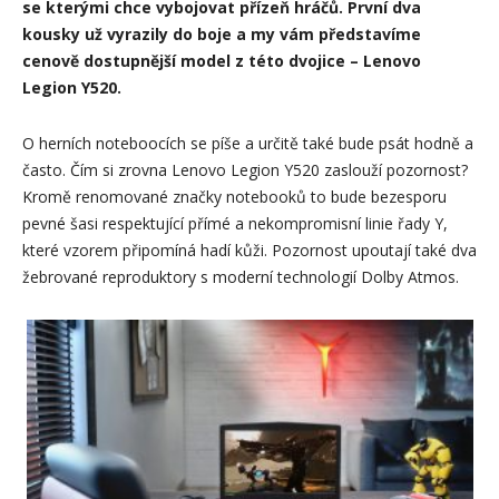
se kterými chce vybojovat přízeň hráčů. První dva
kousky už vyrazily do boje a my vám představíme
cenově dostupnější model z této dvojice – Lenovo
Legion Y520.
O herních noteboocích se píše a určitě také bude psát hodně a
často. Čím si zrovna Lenovo Legion Y520 zaslouží pozornost?
Kromě renomované značky notebooků to bude bezesporu
pevné šasi respektující přímé a nekompromisní linie řady Y,
které vzorem připomíná hadí kůži. Pozornost upoutají také dva
žebrované reproduktory s moderní technologií Dolby Atmos.