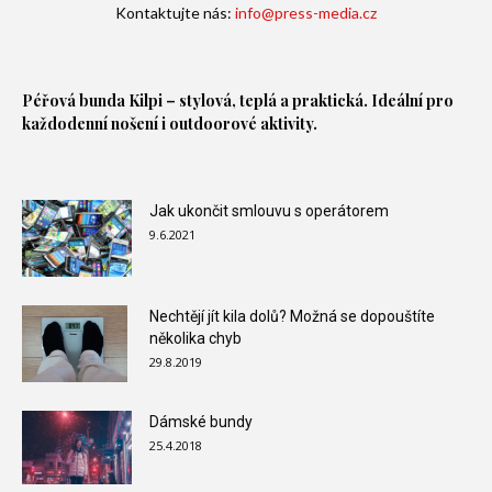
Kontaktujte nás:
info@press-media.cz
Péřová bunda
Kilpi – stylová, teplá a praktická. Ideální pro
každodenní nošení i outdoorové aktivity.
Jak ukončit smlouvu s operátorem
9.6.2021
Nechtějí jít kila dolů? Možná se dopouštíte
několika chyb
29.8.2019
Dámské bundy
25.4.2018