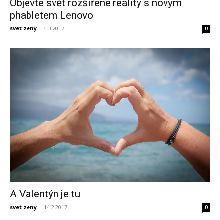
Objevte svět rozšířené reality s novým
phabletem Lenovo
svet zeny
-
4.3.2017
0
A Valentýn je tu
svet zeny
-
14.2.2017
0