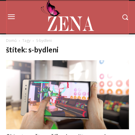
Domů
Tagy
S-bydleni
štítek: s-bydleni