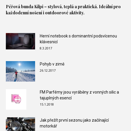
Péřová bunda
Kilpi – stylová, teplá a praktická. Ideální pro
každodenní nošení i outdoorové aktivity.
Herní notebook s dominantní podsvícenou
klávesnicí
8.3.2017
Pohyb v zimě
26.12.2017
FM Parfémy jsou vyráběny z vonných silic a
tajuplných esencí
15.1.2018
Jak přežít první sezonu jako začínající
motorkář