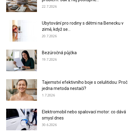
22.7.2026
Ubytování pro rodiny s dětmi na Benecku v
zimě, když se...
20.7.2026
Bezúročná půjčka
19.7.2026
Tajemství efektivního boje s celulitidou: Proč
jedna metoda nestačí?
1.7.2026
Elektromobil nebo spalovací motor: co dává
smysl dnes
30.6.2026