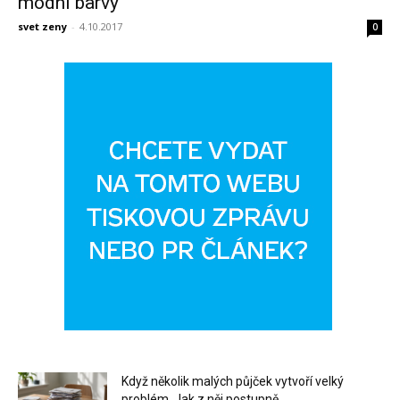
módní barvy
svet zeny
-
4.10.2017
0
Když několik malých půjček vytvoří velký
problém. Jak z něj postupně...