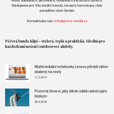
módě, kabelkách, aktovkách, hodinkách a krásných šatech.
Sledujeme pro Vás módní trendy, recepty horoskopy, rády
poradíme všem ženám
Kontaktujte nás:
info@press-media.cz
Péřová bunda
Kilpi – stylová, teplá a praktická. Ideální pro
každodenní nošení i outdoorové aktivity.
Multimediální notebooky Lenovo přináší výkon
sbalený na cesty
11.2.2017
Pozorná žena ví, jaký dárek udělá radost jejím
blízkým
28.5.2018