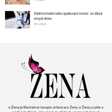
Elektromobil nebo spalovací motor: co dává
smysl dnes
30.6.2026
e Žena je lifestylový časopis určený pro Ženy. e Žena.cz píše o