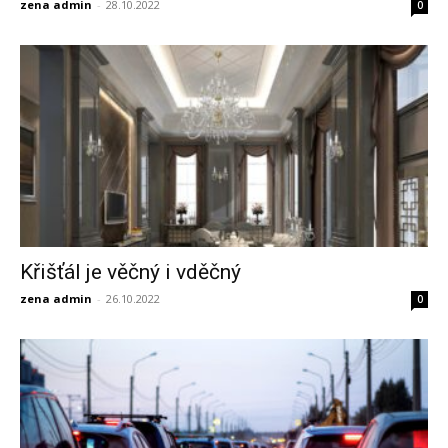
zena admin
-
28.10.2022
0
Křišťál je věčný i vděčný
zena admin
-
26.10.2022
0