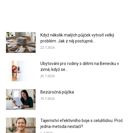
Když několik malých půjček vytvoří velký
problém. Jak z něj postupně...
22.7.2026
Ubytování pro rodiny s dětmi na Benecku v
zimě, když se...
20.7.2026
Bezúročná půjčka
19.7.2026
Tajemství efektivního boje s celulitidou: Proč
jedna metoda nestačí?
1.7.2026