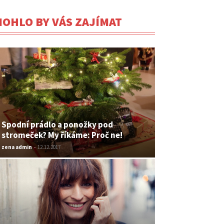
OHLO BY VÁS ZAJÍMAT
Spodní prádlo a ponožky pod
stromeček? My říkáme: Proč ne!
zena admin
-
12.12.2017