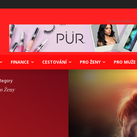
- Komerční sdělení -
FINANCE
CESTOVÁNÍ
PRO ŽENY
PRO MUŽE
tegory:
o Ženy