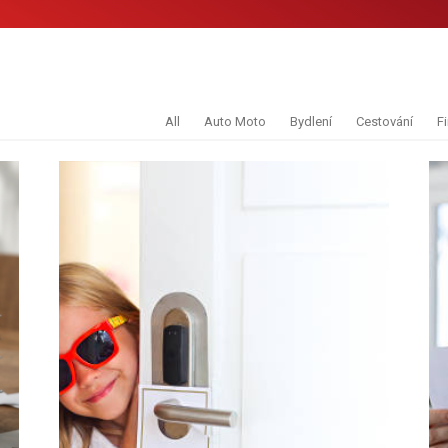
All
Auto Moto
Bydlení
Cestování
F