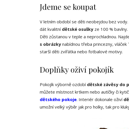
Jdeme se koupat
V letním období se děti neobejdou bez vody.
dát kvalitní
dětské osušky
ze 100 % bavlny. 
Děti zůstanou v teple a neprochladnou. Najd
s obrázky
nabídnou třeba princezny, vláček
starší děti zvířátka nebo fotbalové motivy.
Doplňky oživí pokojík
Pokojík výborně ozdobí
dětské závěsy do p
můžete místnost krtkem nebo autíčky či kytič
dětského pokoje
. Interiér dokonale oživí
dě
umožní velký výběr jak pro holky, tak pro kluk