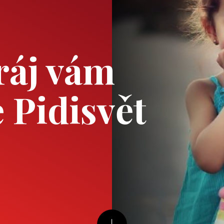
ráj vám
 Pidisvět