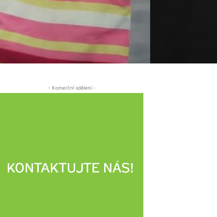
- Komerční sdělení -