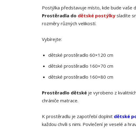
Postýlka představuje místo, kde bude vaše dít
Prostěradla do
dětské postýlky
sladíte s
rozměry různých velikostí.
Vybírejte:
dětské prostěradlo 60×120 cm
dětské prostěradlo 160×70 cm
dětské prostěradlo 160×80 cm
Prostěradlo dětské
je vyrobeno z kvalitníc
chrániče matrace.
K prostěradlu je zapotřebí doplnit
dětské po
každou chvíli s nimi. Povlečení je veselé a hra