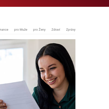
inance
pro Muže
pro Ženy
Zdraví
Zprávy