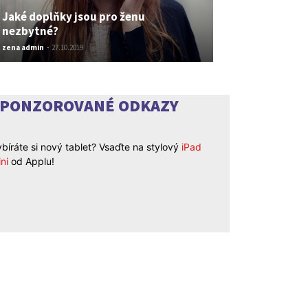
Jaké doplňky jsou pro ženu
nezbytné?
zena admin
-
27.10.2019
SPONZOROVANÉ ODKAZY
bíráte si nový tablet? Vsaďte na stylový
iPad
ni
od Applu!