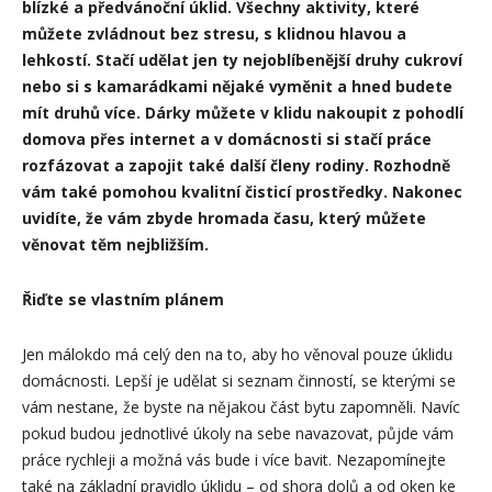
blízké a předvánoční úklid. Všechny aktivity, které
můžete zvládnout bez stresu, s klidnou hlavou a
lehkostí. Stačí udělat jen ty nejoblíbenější druhy cukroví
nebo si s kamarádkami nějaké vyměnit a hned budete
mít druhů více. Dárky můžete v klidu nakoupit z pohodlí
domova přes internet a v domácnosti si stačí práce
rozfázovat a zapojit také další členy rodiny. Rozhodně
vám také pomohou kvalitní čisticí prostředky. Nakonec
uvidíte, že vám zbyde hromada času, který můžete
věnovat těm nejbližším.
Řiďte se vlastním plánem
Jen málokdo má celý den na to, aby ho věnoval pouze úklidu
domácnosti. Lepší je udělat si seznam činností, se kterými se
vám nestane, že byste na nějakou část bytu zapomněli. Navíc
pokud budou jednotlivé úkoly na sebe navazovat, půjde vám
práce rychleji a možná vás bude i více bavit. Nezapomínejte
také na základní pravidlo úklidu – od shora dolů a od oken ke