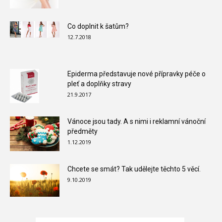
Co doplnit k šatům?
12.7.2018
Epiderma představuje nové přípravky péče o
pleť a doplňky stravy
21.9.2017
Vánoce jsou tady. A s nimi i reklamní vánoční
předměty
1.12.2019
Chcete se smát? Tak udělejte těchto 5 věcí.
9.10.2019