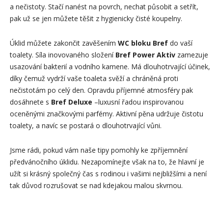
a nečistoty. Stačí nanést na povrch, nechat působit a setřít,
pak už se jen můžete těšit z hygienicky čisté koupelny.
Úklid můžete zakončit zavěšením
WC bloku Bref
do vaší
toalety. Síla inovovaného složení
Bref Power Aktiv
zamezuje
usazování bakterií a vodního kamene. Má dlouhotrvající účinek,
díky čemuž vydrží vaše toaleta svěží a chráněná proti
nečistotám po celý den. Opravdu příjemné atmosféry pak
dosáhnete s
Bref Deluxe
–luxusní řadou inspirovanou
oceněnými značkovými parfémy. Aktivní pěna udržuje čistotu
toalety, a navíc se postará o dlouhotrvající vůni.
Jsme rádi, pokud vám naše tipy pomohly ke zpříjemnění
předvánočního úklidu. Nezapomínejte však na to, že hlavní je
užít si krásný společný čas s rodinou i vašimi nejbližšími a není
tak důvod rozrušovat se nad kdejakou malou skvrnou.