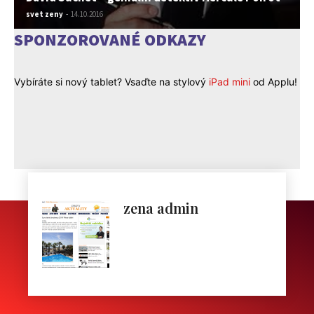
svet zeny
-
14.10.2016
SPONZOROVANÉ ODKAZY
Vybíráte si nový tablet? Vsaďte na stylový
iPad mini
od Applu!
zena admin