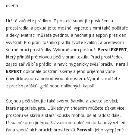
dveřím.
Určitě začněte prádlem. Z postele sundejte povlečení a
prostěradla, a pokud je to možné, vyperte s nimi také polštáře
a deky. Matraci můžete zvednou a nechat ji alespoň přes den
vyvětrat. Pro praní ložního prádla zvolte kvalitní, a především
šetrné prací prostředky. Výborně vám poslouží
Persil EXPERT
,
který přináší prémiovou péči v praní textilu. Prací prostředek
zajistí zářivě bílé prádlo, a navíc hygienicky svěží pračku.
Persil
EXPERT
dokonale odstraní skvrny a jeho příjemná vůně
navodí krásnou a pohodovou atmosféru. Vybrat si můžete
z pracích prášků, gelů nebo oblíbených kapslí.
Stejnou péči věnujte také svému šatníku a zbavte se věcí,
které nepotřebujete. Důkladným tříděním můžete získat více
prostoru ve skříni a starší kousky mohou dělat radost dále,
třeba někomu jinému. Stávajícímu oblečení dodá nový vzhled
řada speciálních pracích prostředků
Perwoll
. Jeho vylepšené