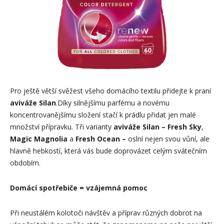
Pro ještě větší svěžest všeho domácího textilu přidejte k praní
aviváže
Silan
.Díky silnějšímu parfému a novému
koncentrovanějšímu složení stačí k prádlu přidat jen malé
množství přípravku. Tři varianty
aviváže Silan – Fresh Sky
,
Magic Magnolia
a
Fresh Ocean –
oslní nejen svou vůní, ale
hlavně hebkostí, která vás bude doprovázet celým svátečním
obdobím.
Domácí spotřebiče = vzájemná pomoc
Při neustálém kolotoči návštěv a příprav různých dobrot na