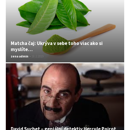
Matcha čaj: Ukrýva v sebe toho viac ako si
myslíte…
zena admin
-
18.2.2019
David Suchet – geniální detektiv Hercule Poirot