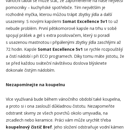
vánoční tabuli se může stát, že zapomeneme na naše největší
pomocníky – kuchyňské spotřebiče. Tím největším je
rozhodně myčka, kterou můžou trápit zbytky jídla a další
usazeniny. S novými kapslemi
Somat Excellence 5v1
to už
nebude problém. První pětikomorové kapsle na trhu v sobě
spojují prášek a gel s extra posilovačem, který si poradí
s usazenou mastnotou i připálenými zbytky jídla zaschlými až
72 hodin. Kapsle
Somat Excellence 5v1
se rychle rozpouštějí
a čistí nádobí i při ECO programech. Díky tomu máte jistotu, že
se před každou sváteční návštěvou doslova blýsknete
dokonale čistým nádobím.
Nezapomínejte na koupelnu
Více využívaná bude během vánočního období také koupelna,
a proto si i ona zaslouží důkladnou čistotu. Nezapomeňte
odstranit skvrny ze všech povrchů okolo umyvadla, na
zrcadlech nebo keramice. Práci vám může urychlit třeba
koupelnový čistič Bref
. Jeho složení odstraňuje vodní kámen