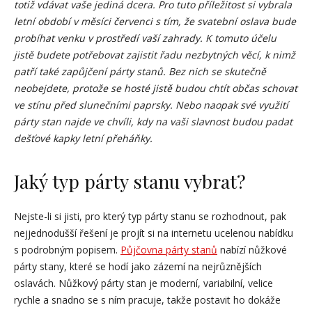
totiž vdávat vaše jediná dcera. Pro tuto příležitost si vybrala
letní období v měsíci červenci s tím, že svatební oslava bude
probíhat venku v prostředí vaší zahrady. K tomuto účelu
jistě budete potřebovat zajistit řadu nezbytných věcí, k nimž
patří také zapůjčení párty stanů. Bez nich se skutečně
neobejdete, protože se hosté jistě budou chtít občas schovat
ve stínu před slunečními paprsky. Nebo naopak své využití
párty stan najde ve chvíli, kdy na vaši slavnost budou padat
dešťové kapky letní přeháňky.
Jaký typ párty stanu vybrat?
Nejste-li si jisti, pro který typ párty stanu se rozhodnout, pak
nejjednodušší řešení je projít si na internetu ucelenou nabídku
s podrobným popisem.
Půjčovna párty stanů
nabízí nůžkové
párty stany, které se hodí jako zázemí na nejrůznějších
oslavách. Nůžkový párty stan je moderní, variabilní, velice
rychle a snadno se s ním pracuje, takže postavit ho dokáže