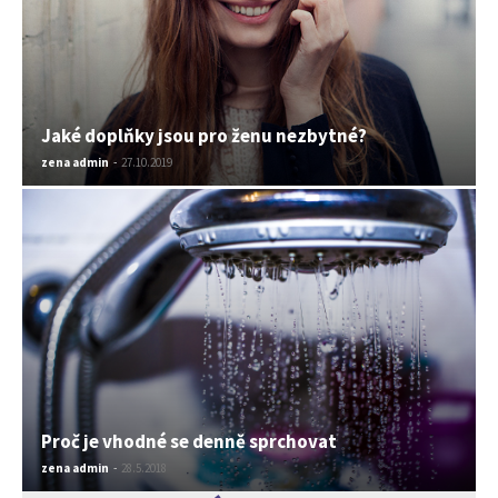
Jaké doplňky jsou pro ženu nezbytné?
zena admin
-
27.10.2019
Proč je vhodné se denně sprchovat
zena admin
-
28.5.2018