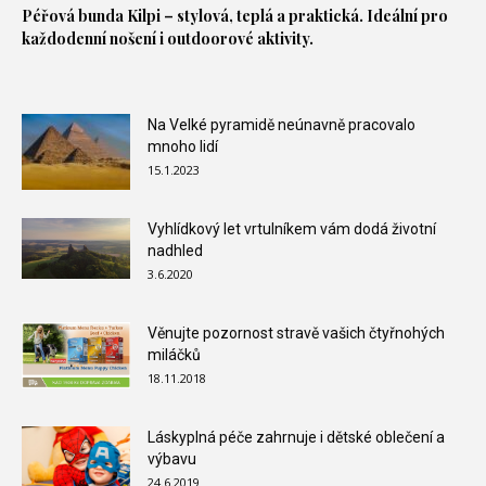
Péřová bunda
Kilpi – stylová, teplá a praktická. Ideální pro
každodenní nošení i outdoorové aktivity.
Na Velké pyramidě neúnavně pracovalo
mnoho lidí
15.1.2023
Vyhlídkový let vrtulníkem vám dodá životní
nadhled
3.6.2020
Věnujte pozornost stravě vašich čtyřnohých
miláčků
18.11.2018
Láskyplná péče zahrnuje i dětské oblečení a
výbavu
24.6.2019