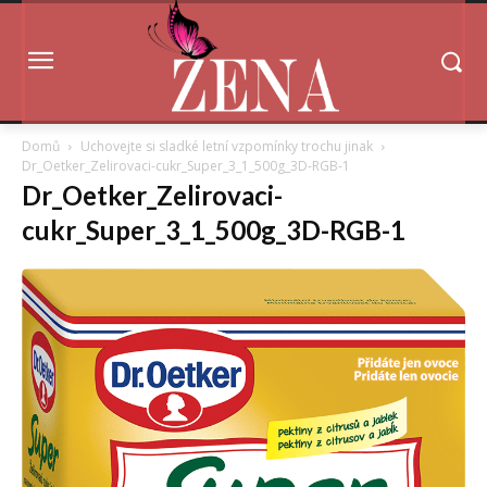
Domů
Uchovejte si sladké letní vzpomínky trochu jinak
Dr_Oetker_Zelirovaci-cukr_Super_3_1_500g_3D-RGB-1
Dr_Oetker_Zelirovaci-
cukr_Super_3_1_500g_3D-RGB-1