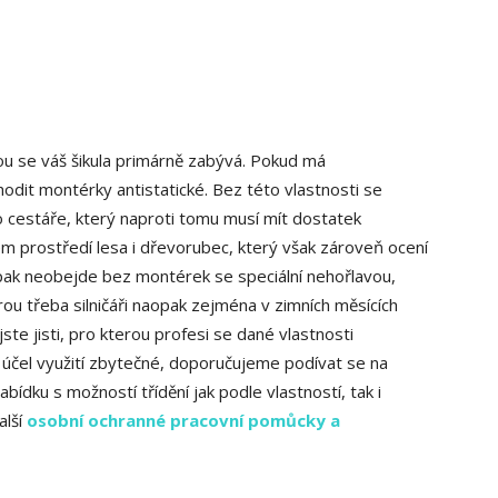
ou se váš šikula primárně zabývá. Pokud má
odit montérky antistatické. Bez této vlastnosti se
o cestáře, který naproti tomu musí mít dostatek
m prostředí lesa i dřevorubec, který však zároveň ocení
pak neobejde bez montérek se speciální nehořlavou,
u třeba silničáři naopak zejména v zimních měsících
ste jisti, pro kterou profesi se dané vlastnosti
 účel využití zbytečné, doporučujeme podívat se na
dku s možností třídění jak podle vlastností, tak i
alší
osobní ochranné pracovní pomůcky a