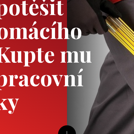
potěšit
domácího
 Kupte mu
 pracovní
ky