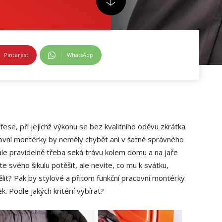
Pinterest
WhatsApp
ofese, při jejichž výkonu se bez kvalitního oděvu zkrátka
ovní montérky by neměly chybět ani v šatně správného
 ale pravidelně třeba seká trávu kolem domu a na jaře
te svého šikulu potěšit, ale nevíte, co mu k svátku,
t? Pak by stylové a přitom funkční pracovní montérky
. Podle jakých kritérií vybírat?