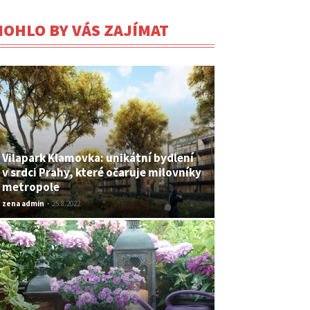
OHLO BY VÁS ZAJÍMAT
Vilapark Klamovka: unikátní bydlení
v srdci Prahy, které očaruje milovníky
metropole
zena admin
-
25.8.2022