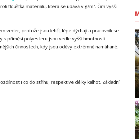
2
roli tloušťka materiálu, která se udává v g/m
. Čím vyšší
M
 veder, protože jsou lehčí, lépe dýchají a pracovník se
ky s příměsí polyesteru jsou vedle vyšší hmotnosti
očnějších činnostech, kdy jsou oděvy extrémně namáhané.
zdílnost i co do střihu, respektive délky kalhot. Základní