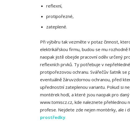
reflexní,
protipořezné,
zateplené.
Při výběru tak vezměte v potaz činnost, kter
elektrikářskou firmu, budou se mu rozhodně h
naopak jistě obejde pracovní oděv určený pr
reflexních prvků. Ty potřebuje v nepřehledné
protipořezovou ochranu. Svářečův šatník se 
eventuálně žáruvzdornou ochranou, před ktero
upřednostní zateplenou variantu. Pokud si nej
montérek hodí, a které jsou naopak pro daný
www.tomiscz.cz, kde naleznete přehlednou nabí
profese. Nejdete zde nejen montérky, ale i d
prostředky
.