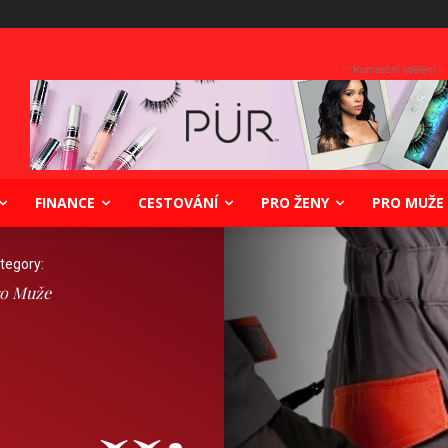
- Komerční sdělení -
FINANCE
CESTOVÁNÍ
PRO ŽENY
PRO MUŽE
tegory:
o Muže