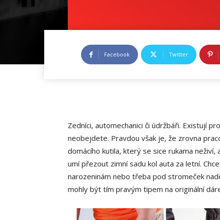
Facebook
Twitter
Zedníci, automechanici či údržbáři. Existují pr
neobejdete. Pravdou však je, že zrovna prac
domácího kutila, který se sice rukama neživí,
umí přezout zimní sadu kol auta za letní. Chce
narozeninám nebo třeba pod stromeček naděli
mohly být tím pravým tipem na originální dárek