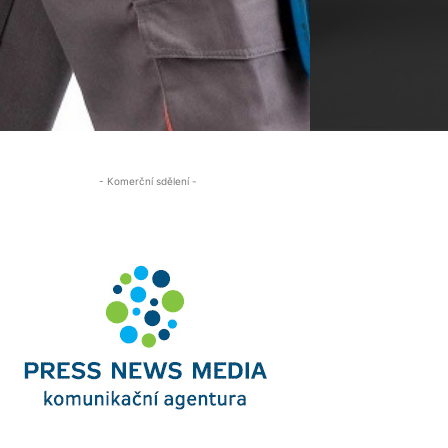
- Komerční sdělení -