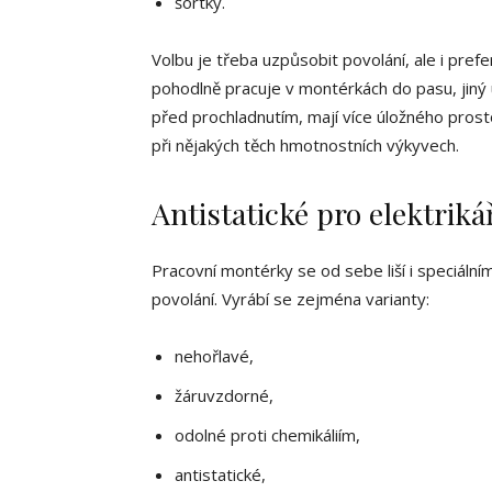
šortky.
Volbu je třeba uzpůsobit povolání, ale i pre
pohodlně pracuje v montérkách do pasu, jiný 
před prochladnutím, mají více úložného prost
při nějakých těch hmotnostních výkyvech.
Antistatické pro elektriká
Pracovní montérky se od sebe liší i speciální
povolání. Vyrábí se zejména varianty:
nehořlavé,
žáruvzdorné,
odolné proti chemikáliím,
antistatické,