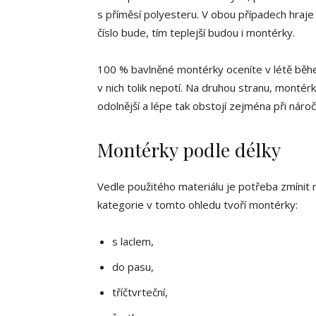
s příměsí polyesteru. V obou případech hraje 
číslo bude, tím teplejší budou i montérky.
100 % bavlněné montérky oceníte v létě během
v nich tolik nepotí. Na druhou stranu, montér
odolnější a lépe tak obstojí zejména při nár
Montérky podle délky
Vedle použitého materiálu je potřeba zmínit ro
kategorie v tomto ohledu tvoří montérky:
s laclem,
do pasu,
tříčtvrteční,