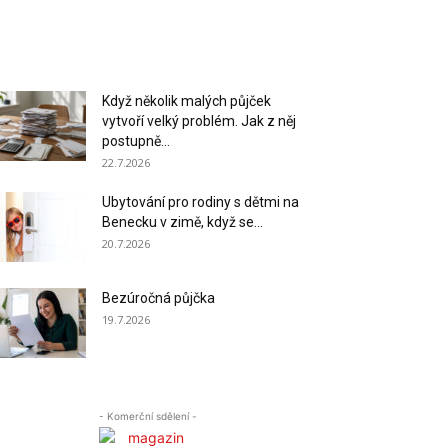
Když několik malých půjček
vytvoří velký problém. Jak z něj
postupně...
22.7.2026
Ubytování pro rodiny s dětmi na
Benecku v zimě, když se...
20.7.2026
Bezúročná půjčka
19.7.2026
- Komerční sdělení -