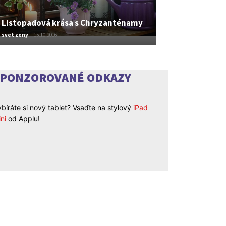
Listopadová krása s Chryzanténamy
svet zeny
-
15.10.2016
SPONZOROVANÉ ODKAZY
bíráte si nový tablet? Vsaďte na stylový
iPad
ni
od Applu!