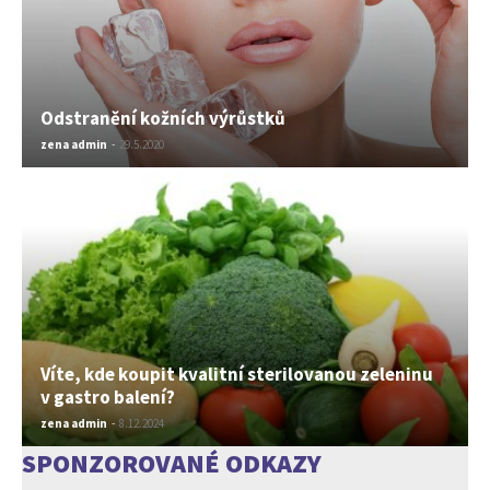
Odstranění kožních výrůstků
zena admin
-
29.5.2020
Víte, kde koupit kvalitní sterilovanou zeleninu
v gastro balení?
zena admin
-
8.12.2024
SPONZOROVANÉ ODKAZY