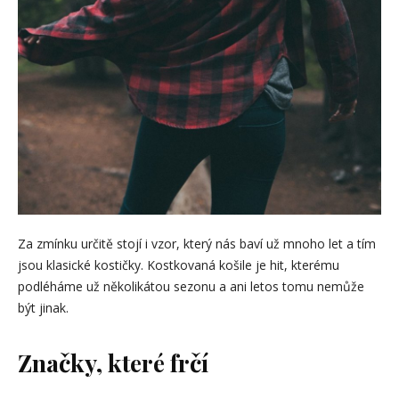
Za zmínku určitě stojí i vzor, který nás baví už mnoho let a tím
jsou klasické kostičky. Kostkovaná košile je hit, kterému
podléháme už několikátou sezonu a ani letos tomu nemůže
být jinak.
Značky, které frčí