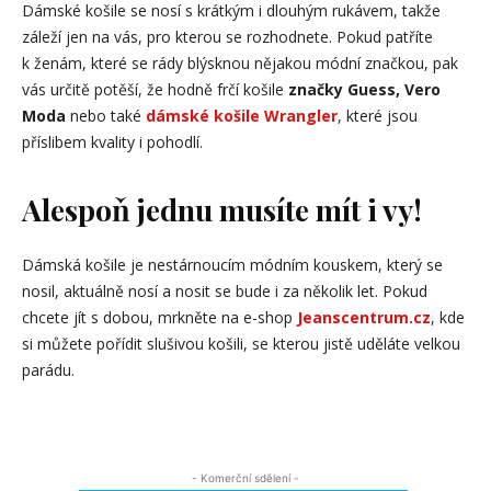
Dámské košile se nosí s krátkým i dlouhým rukávem, takže
záleží jen na vás, pro kterou se rozhodnete. Pokud patříte
k ženám, které se rády blýsknou nějakou módní značkou, pak
vás určitě potěší, že hodně frčí košile
značky Guess, Vero
Moda
nebo také
dámské košile Wrangler
, které jsou
příslibem kvality i pohodlí.
Alespoň jednu musíte mít i vy!
Dámská košile je nestárnoucím módním kouskem, který se
nosil, aktuálně nosí a nosit se bude i za několik let. Pokud
chcete jít s dobou, mrkněte na e-shop
Jeanscentrum.cz
, kde
si můžete pořídit slušivou košili, se kterou jistě uděláte velkou
parádu.
- Komerční sdělení -