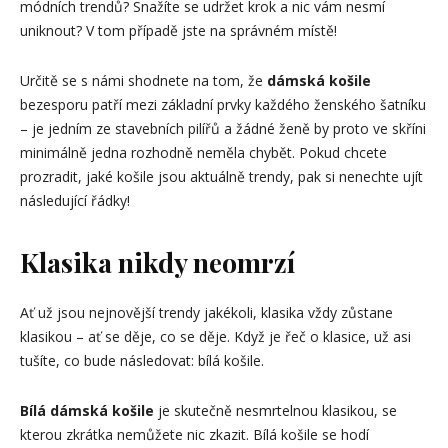
módních trendů? Snažíte se udržet krok a nic vám nesmí
uniknout? V tom případě jste na správném místě!
Určitě se s námi shodnete na tom, že
dámská košile
bezesporu patří mezi základní prvky každého ženského šatníku
– je jedním ze stavebních pilířů a žádné ženě by proto ve skříni
minimálně jedna rozhodně neměla chybět. Pokud chcete
prozradit, jaké košile jsou aktuálně trendy, pak si nenechte ujít
následující řádky!
Klasika nikdy neomrzí
Ať už jsou nejnovější trendy jakékoli, klasika vždy zůstane
klasikou – ať se děje, co se děje. Když je řeč o klasice, už asi
tušíte, co bude následovat: bílá košile.
Bílá dámská košile
je skutečně nesmrtelnou klasikou, se
kterou zkrátka nemůžete nic zkazit. Bílá košile se hodí