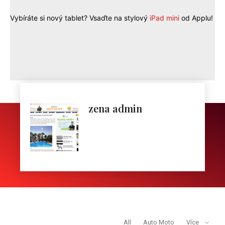
Vybíráte si nový tablet? Vsaďte na stylový
iPad mini
od Applu!
zena admin
REDAKCE DOPORUČUJE
All
Auto Moto
Více