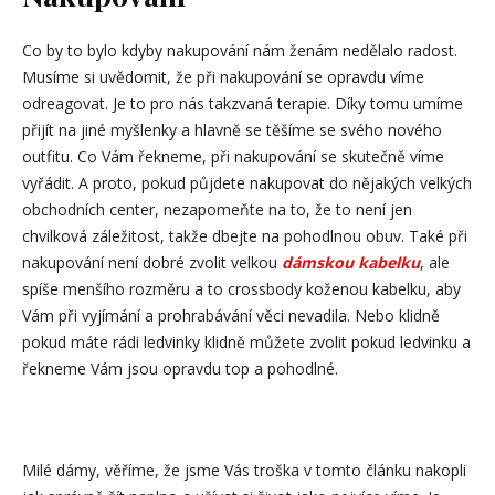
Co by to bylo kdyby nakupování nám ženám nedělalo radost.
Musíme si uvědomit, že při nakupování se opravdu víme
odreagovat. Je to pro nás takzvaná terapie. Díky tomu umíme
přijít na jiné myšlenky a hlavně se těšíme se svého nového
outfitu. Co Vám řekneme, při nakupování se skutečně víme
vyřádit. A proto, pokud půjdete nakupovat do nějakých velkých
obchodních center, nezapomeňte na to, že to není jen
chvilková záležitost, takže dbejte na pohodlnou obuv. Také při
nakupování není dobré zvolit velkou
dámskou kabelku
, ale
spíše menšího rozměru a to crossbody koženou kabelku, aby
Vám při vyjímání a prohrabávání věci nevadila. Nebo klidně
pokud máte rádi ledvinky klidně můžete zvolit pokud ledvinku a
řekneme Vám jsou opravdu top a pohodlné.
Milé dámy, věříme, že jsme Vás troška v tomto článku nakopli