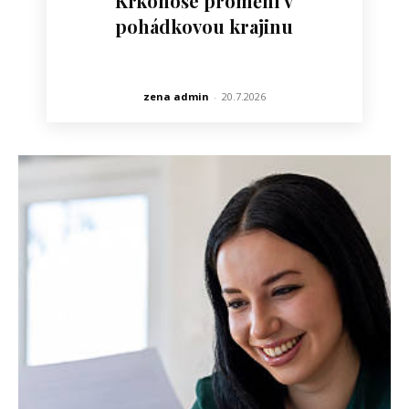
Krkonoše promění v
pohádkovou krajinu
zena admin
-
20.7.2026