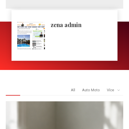
zena admin
REDAKCE DOPORUČUJE
All
Auto Moto
Více