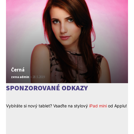
Černá
zena admin
-
28.5.2019
SPONZOROVANÉ ODKAZY
Vybíráte si nový tablet? Vsaďte na stylový
iPad mini
od Applu!