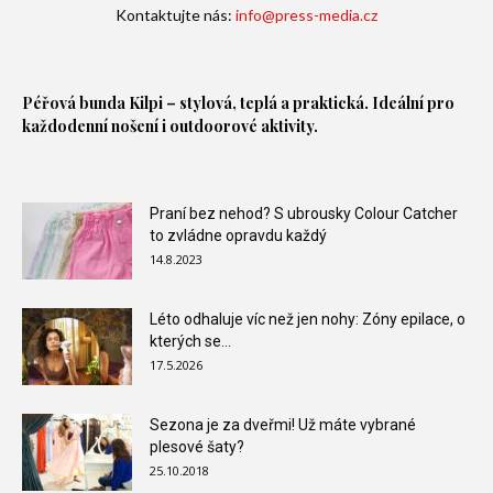
Kontaktujte nás:
info@press-media.cz
Péřová bunda
Kilpi – stylová, teplá a praktická. Ideální pro
každodenní nošení i outdoorové aktivity.
Praní bez nehod? S ubrousky Colour Catcher
to zvládne opravdu každý
14.8.2023
Léto odhaluje víc než jen nohy: Zóny epilace, o
kterých se...
17.5.2026
Sezona je za dveřmi! Už máte vybrané
plesové šaty?
25.10.2018