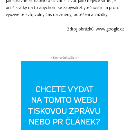
jak správně žít naplno a užívat si život jako nejvíce víme. Je
příliš krátký na to abychom se zabývali zbytečnostmi a proto
využívejte svůj volný čas na změny, potěšení a zážitky.
Zdroj obrázků: www.google.cz
- Komerční sdělení -