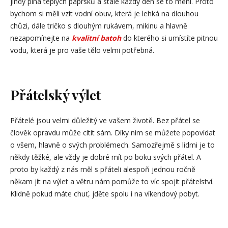
jindy plná teplých paprsků a stále každý den se to mění. Proto
bychom si měli vzít vodní obuv, která je lehká na dlouhou
chůzi, dále tričko s dlouhým rukávem, mikinu a hlavně
nezapomínejte na
kvalitní batoh
do kterého si umístíte pitnou
vodu, která je pro vaše tělo velmi potřebná.
Přátelský výlet
Přátelé jsou velmi důležitý ve vašem životě. Bez přátel se
člověk opravdu může cítit sám. Díky nim se můžete popovídat
o všem, hlavně o svých problémech. Samozřejmě s lidmi je to
někdy těžké, ale vždy je dobré mít po boku svých přátel. A
proto by každý z nás měl s přáteli alespoň jednou ročně
někam jít na výlet a větru nám pomůže to víc spojit přátelství.
Klidně pokud máte chuť, jděte spolu i na víkendový pobyt.