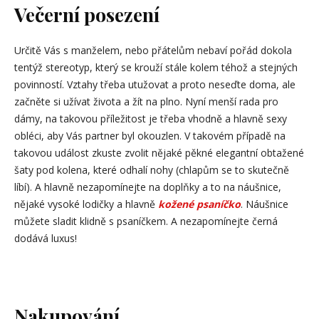
Večerní posezení
Určitě Vás s manželem, nebo přátelům nebaví pořád dokola
tentýž stereotyp, který se krouží stále kolem téhož a stejných
povinností. Vztahy třeba utužovat a proto neseďte doma, ale
začněte si užívat života a žít na plno. Nyní menší rada pro
dámy, na takovou příležitost je třeba vhodně a hlavně sexy
obléci, aby Vás partner byl okouzlen. V takovém případě na
takovou událost zkuste zvolit nějaké pěkné elegantní obtažené
šaty pod kolena, které odhalí nohy (chlapům se to skutečně
líbí). A hlavně nezapomínejte na doplňky a to na náušnice,
nějaké vysoké lodičky a hlavně
kožené psaníčko
. Náušnice
můžete sladit klidně s psaníčkem. A nezapomínejte černá
dodává luxus!
Nakupování