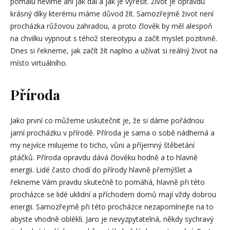
pomalu nevíme ani jak dál a jak je vyřešit. Život je opravdu
krásný díky kterému máme důvod žít. Samozřejmě život není
procházka růžovou zahradou, a proto člověk by měl alespoň
na chvilku vypnout s téhož stereotypu a začít myslet pozitivně.
Dnes si řekneme, jak začít žít naplno a užívat si reálný život na
místo virtuálního.
Příroda
Jako první co můžeme uskutečnit je, že si dáme pořádnou
jarní procházku v přírodě. Příroda je sama o sobě nádherná a
my nejvíce milujeme to ticho, vůni a příjemný štěbetání
ptáčků. Příroda opravdu dává člověku hodně a to hlavně
energii. Lidé často chodí do přírody hlavně přemýšlet a
řekneme Vám pravdu skutečně to pomáhá, hlavně při této
procházce se lidé uklidní a příchodem domů mají vždy dobrou
energii. Samozřejmě při této procházce nezapomínejte na to
abyste vhodně oblékli. Jaro je nevyzpytatelná, někdy sychravý