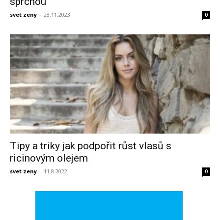
sprchou
svet zeny
-
28.11.2023
0
Tipy a triky jak podpořit růst vlasů s
ricinovým olejem
svet zeny
-
11.8.2022
0