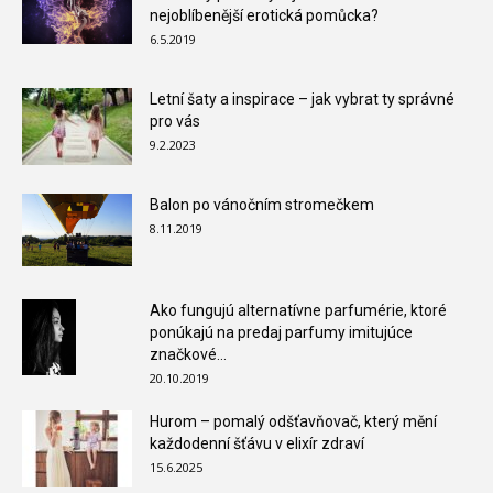
nejoblíbenější erotická pomůcka?
6.5.2019
Letní šaty a inspirace – jak vybrat ty správné
pro vás
9.2.2023
Balon po vánočním stromečkem
8.11.2019
Ako fungujú alternatívne parfumérie, ktoré
ponúkajú na predaj parfumy imitujúce
značkové...
20.10.2019
Hurom – pomalý odšťavňovač, který mění
každodenní šťávu v elixír zdraví
15.6.2025