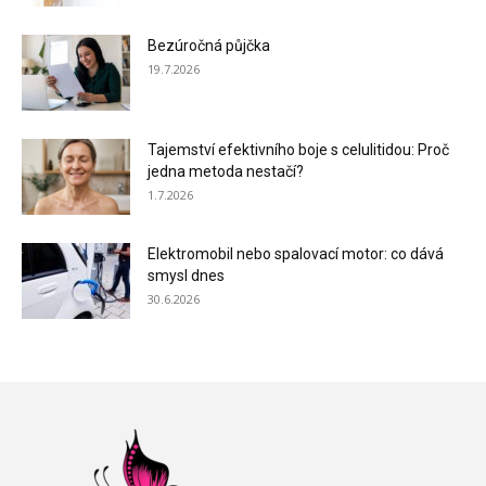
Bezúročná půjčka
19.7.2026
Tajemství efektivního boje s celulitidou: Proč
jedna metoda nestačí?
1.7.2026
Elektromobil nebo spalovací motor: co dává
smysl dnes
30.6.2026