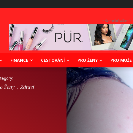
- Komerční sdělení -
FINANCE
CESTOVÁNÍ
PRO ŽENY
PRO MUŽE
tegory:
o Ženy
Zdraví