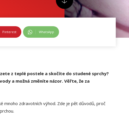
Pinterest
WhatsApp
ezete z teplé postele a skočíte do studené sprchy?
 vody a možná změníte názor. Věřte, že za
aké mnoho zdravotních výhod. Zde je pět důvodů, proč
prchou.