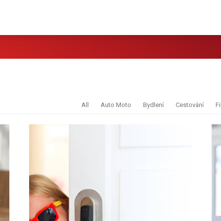
All
Auto Moto
Bydlení
Cestování
F