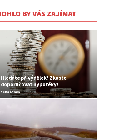
OHLO BY VÁS ZAJÍMAT
Hledáte přivýdělek? Zkuste
doporučovat hypotéky!
zena admin
-
12.12.2017