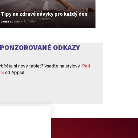
Tipy na zdravé návyky pro každý den
zena admin
-
30.7.2024
SPONZOROVANÉ ODKAZY
bíráte si nový tablet? Vsaďte na stylový
iPad
ni
od Applu!