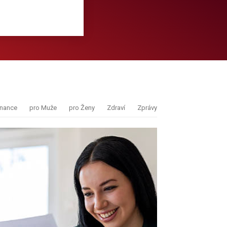
inance
pro Muže
pro Ženy
Zdraví
Zprávy