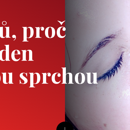
ů, proč
 den
ou sprchou