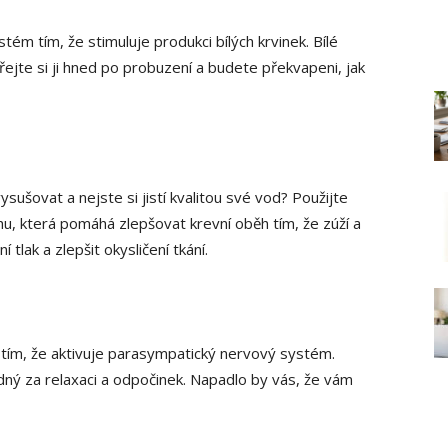
ém tím, že stimuluje produkci bílých krvinek. Bílé
přejte si ji hned po probuzení a budete překvapeni, jak
sušovat a nejste si jistí kvalitou své vod? Použijte
u, která pomáhá zlepšovat krevní oběh tím, že zúží a
 tlak a zlepšit okysličení tkání.
 tím, že aktivuje parasympatický nervový systém.
ý za relaxaci a odpočinek. Napadlo by vás, že vám