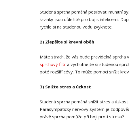
Studená sprcha pomáhá posilovat imunitní syst
krvinky jsou důležité pro boj s infekcemi. Do
rychle si na studenou vodu zvyknete.
2) Zlepšíte si krevní oběh
Máte strach, že vás bude pravidelná sprcha vy
sprchový filtr
a vychutnejte si studenou sprch
poté rozšíří cévy. To může pomoci snížit krevní
3) Snižte stres a úzkost
Studená sprcha pomáhá snížit stres a úzkost
Parasympatický nervový systém je zodpovědn
právě sprcha pomůže při boji proti stresu?