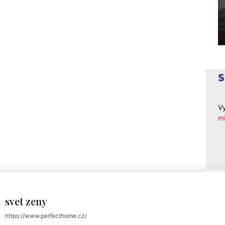
Vy
mi
svet zeny
https://www.perfecthome.cz/