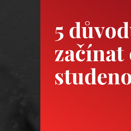
5 důvod
začínat
studen