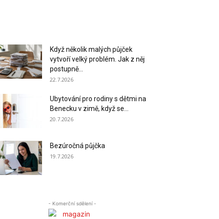
Když několik malých půjček
vytvoří velký problém. Jak z něj
postupně...
22.7.2026
Ubytování pro rodiny s dětmi na
Benecku v zimě, když se...
20.7.2026
Bezúročná půjčka
19.7.2026
- Komerční sdělení -