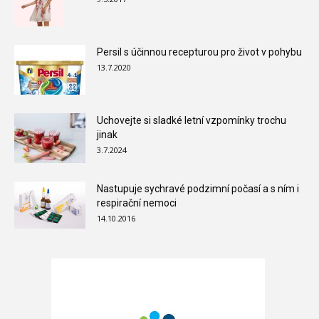
Persil s účinnou recepturou pro život v pohybu
13.7.2020
Uchovejte si sladké letní vzpomínky trochu
jinak
3.7.2024
Nastupuje sychravé podzimní počasí a s ním i
respirační nemoci
14.10.2016