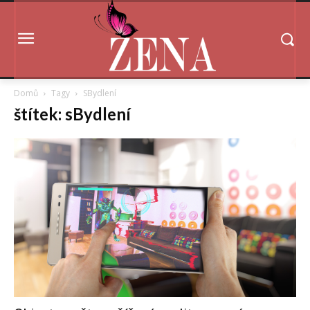
Domů
Tagy
SBydlení
štítek: sBydlení