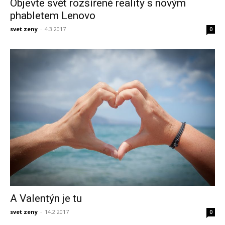
Objevte svět rozšířené reality s novým
phabletem Lenovo
svet zeny
-
4.3.2017
0
A Valentýn je tu
svet zeny
-
14.2.2017
0