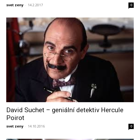
svet zeny
-
14.2.2017
0
David Suchet – geniální detektiv Hercule
Poirot
svet zeny
-
14.10.2016
0