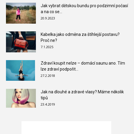
Jak vybrat dětskou bundu pro podzimní počasí
a na co se...
20.9.2023
Kabelka jako odměna za štíhlejší postavu?
Proč ne?
7.1.2025
Zdraví koupit nelze – domácí saunu ano. Tím
lze zdraví podpořit...
27.2.2018
Jak na dlouhé a zdravé vlasy? Máme několik
tipů
23.4.2019