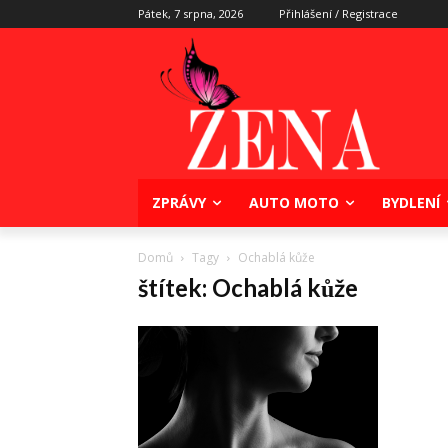
Pátek, 7 srpna, 2026
Přihlášení / Registrace
ZPRÁVY
AUTO MOTO
BYDLENÍ
Domů
Tagy
Ochablá kůže
štítek: Ochablá kůže