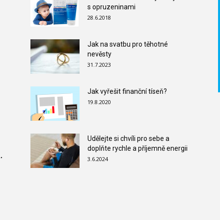
s opruzeninami
28.6.2018
Jak na svatbu pro těhotné
nevěsty
31.7.2023
Jak vyřešit finanční tíseň?
19.8.2020
Udělejte si chvíli pro sebe a
doplňte rychle a příjemně energii
.
3.6.2024