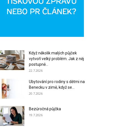
Když několik malých půjček
vytvoří velký problém. Jak z něj
postupně...
22.7.2026
Ubytování pro rodiny s dětmi na
Benecku v zimě, když se...
20.7.2026
Bezúročná půjčka
19.7.2026