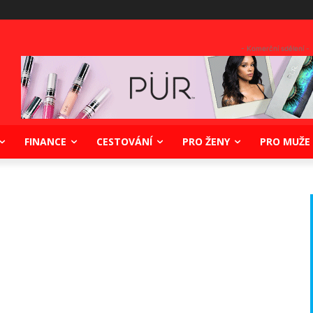
- Komerční sdělení -
FINANCE
CESTOVÁNÍ
PRO ŽENY
PRO MUŽE