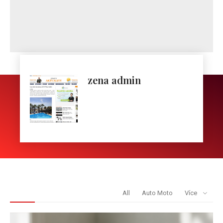
zena admin
REDAKCE DOPORUČUJE
All
Auto Moto
Více