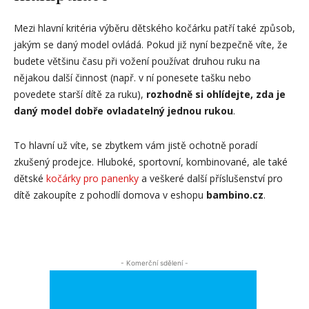
Mezi hlavní kritéria výběru dětského kočárku patří také způsob,
jakým se daný model ovládá. Pokud již nyní bezpečně víte, že
budete většinu času při vožení používat druhou ruku na
nějakou další činnost (např. v ní ponesete tašku nebo
povedete starší dítě za ruku),
rozhodně si ohlídejte, zda je
daný model dobře ovladatelný jednou rukou
.
To hlavní už víte, se zbytkem vám jistě ochotně poradí
zkušený prodejce. Hluboké, sportovní, kombinované, ale také
dětské
kočárky pro panenky
a veškeré další příslušenství pro
dítě zakoupíte z pohodlí domova v eshopu
bambino.cz
.
- Komerční sdělení -