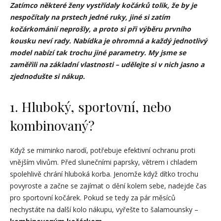
Zatímco některé ženy vystřídaly kočárků tolik, že by je
nespočítaly na prstech jedné ruky, jiné si zatím
kočárkománií neprošly, a proto si při výběru prvního
kousku neví rady. Nabídka je ohromná a každý jednotlivý
model nabízí tak trochu jiné parametry. My jsme se
zaměřili na základní vlastnosti – udělejte si v nich jasno a
zjednodušte si nákup.
1. Hluboký, sportovní, nebo
kombinovaný?
Když se miminko narodí, potřebuje efektivní ochranu proti
vnějším vlivům. Před slunečními paprsky, větrem i chladem
spolehlivě chrání hluboká korba. Jenomže když dítko trochu
povyroste a začne se zajímat o dění kolem sebe, nadejde čas
pro sportovní kočárek. Pokud se tedy za pár měsíců
nechystáte na další kolo nákupu, vyřešte to šalamounsky –