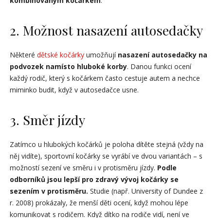
kombinovaným kočárkem
.
2. Možnost nasazení autosedačky
Některé
dětské kočárky
umožňují
nasazení autosedačky na
podvozek namísto hluboké korby
. Danou funkci ocení
každý rodič, který s kočárkem často cestuje autem a nechce
miminko budit, když v autosedačce usne.
3. Směr jízdy
Zatímco u hlubokých kočárků je poloha dítěte stejná (vždy na
něj vidíte), sportovní kočárky se vyrábí ve dvou variantách – s
možností sezení ve směru i v protisměru jízdy.
Podle
odborníků jsou lepší pro zdravý vývoj kočárky se
sezením v protisměru.
Studie (např. University of Dundee z
r. 2008) prokázaly, že menší děti ocení, když mohou lépe
komunikovat s rodičem. Když dítko na rodiče vidí, není ve