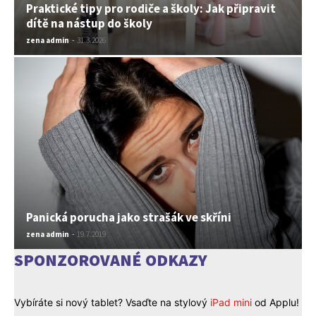
Praktické tipy pro rodiče a školy: Jak připravit
dítě na nástup do školy
zena admin
-
31.3.2026
Panická porucha jako strašák ve skříni
zena admin
-
19.7.2019
SPONZOROVANÉ ODKAZY
Vybíráte si nový tablet? Vsaďte na stylový
iPad mini
od Applu!