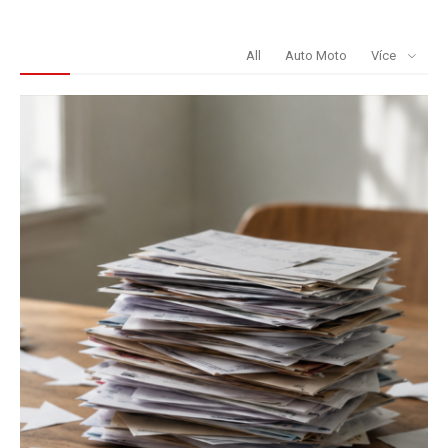
REDAKCE DOPORUČUJE
All
Auto Moto
Více