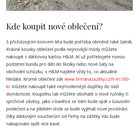
Kde koupit nové oblečení?
S přicházejícím koncem léta bude potřeba obměnit také šatník.
Krásné kousky oblečení podle nejnovější módy můžete
nakoupit s dárkovou kartou H&M. Ať už potřebujete novou
podzimní bundu pro děti do školky nebo nové šaty na
obchodní schůzku, v H&M najdete vždy to, co aktuálně
hledáte. Kromě oblečení zde
www.firmanazazitky.cz/h-m-500-
kc
můžete nakoupit také nejmodernější doplňky do Vaší
domácnosti. Koupelnu tak můžete obohatit o nové ručníky či
sprchové závěsy, jako v bavlnce se Vám bude spát v luxusním
povlečení a na jídelním stole se bude vyjímat nové prostírání.
Díky dárkovým voucherům od Firmy na zážitky Vás bude
nakupování opět více bavit.