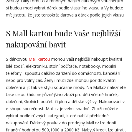
zážitky. Díky tomuto a mnohým dalším dárkovým voucherům
si budou moci vybrat dárek podle vlastního vkusu a Vy budete
mít jistotu, že jste tentokrát darovala dárek podle jejich vkusu.
S Mall kartou bude Vaše nejbližší
nakupování bavit
S dárkovou
Mall kartou
mohou Vaši nejbližší nakoupit kvalitní
bílé zboží, elektroniku, stolní počítače, notebooky, mobilní
telefony i spoustu dalšího zařízení do domácnosti, kanceláří
nebo pro volný čas. Ženy i muži zde mohou pořídit kvalitní
oblečení a jít tak ve stylu současné módy. Na Mall.cz naleznete
také celou řádu nejrůznějšího zboží pro děti včetně hraček,
oblečení, školních potřeb či plen a dětské výživy. Nakupování v
e-shopu společnosti Mall.cz je velmi snadné. Zboží můžete
vybírat podle různých kategorií, které nabízí přehledné
nakupování. Dárkový poukaz do prodejny Mall.cz lze dobít
finanční hodnotou 500,1000 a 2000 Kč. Nabytý kredit lze utratit