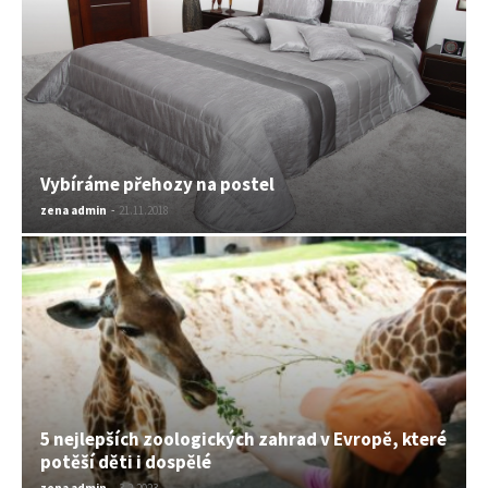
Vybíráme přehozy na postel
zena admin
-
21.11.2018
5 nejlepších zoologických zahrad v Evropě, které
potěší děti i dospělé