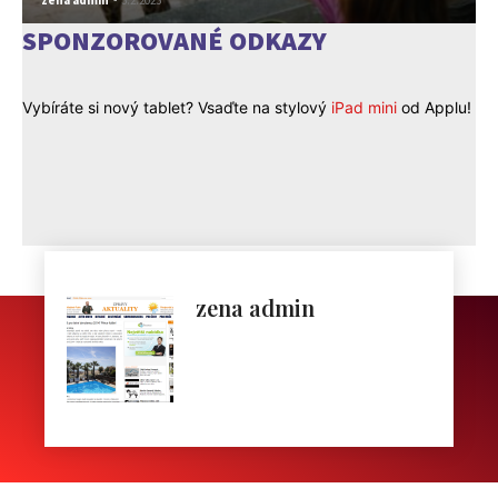
zena admin
-
3.2.2023
SPONZOROVANÉ ODKAZY
Vybíráte si nový tablet? Vsaďte na stylový
iPad mini
od Applu!
zena admin