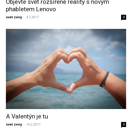
Objevte svět rozšířené reality s novým
phabletem Lenovo
svet zeny
-
4.3.2017
0
A Valentýn je tu
svet zeny
-
14.2.2017
0