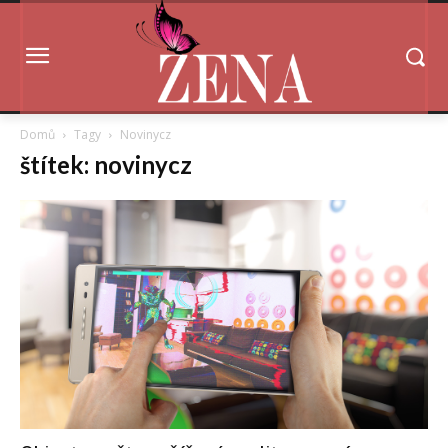
Domů
Tagy
Novinycz
štítek: novinycz