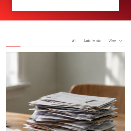
REDAKCE DOPORUČUJE
All
Auto Moto
Více