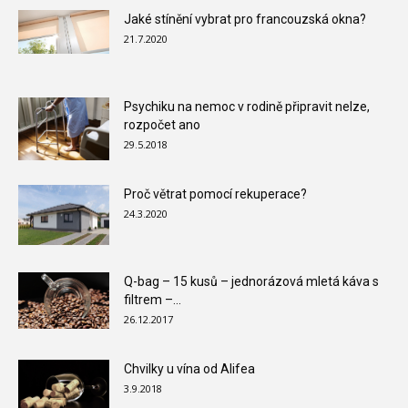
Jaké stínění vybrat pro francouzská okna?
21.7.2020
Psychiku na nemoc v rodině připravit nelze,
rozpočet ano
29.5.2018
Proč větrat pomocí rekuperace?
24.3.2020
Q-bag – 15 kusů – jednorázová mletá káva s
filtrem –...
26.12.2017
Chvilky u vína od Alifea
3.9.2018