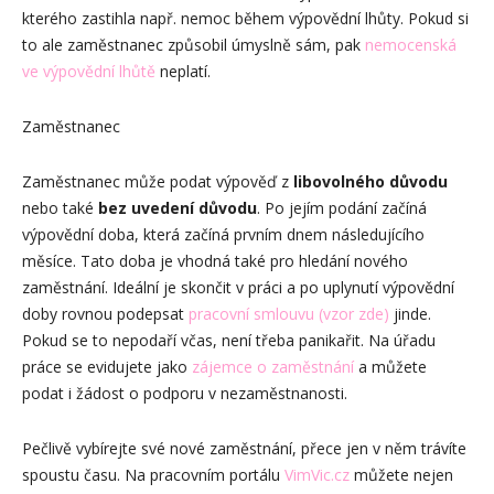
kterého zastihla např. nemoc během výpovědní lhůty. Pokud si
to ale zaměstnanec způsobil úmyslně sám, pak
nemocenská
ve výpovědní lhůtě
neplatí.
Zaměstnanec
Zaměstnanec může podat výpověď z
libovolného důvodu
nebo také
bez uvedení důvodu
. Po jejím podání začíná
výpovědní doba, která začíná prvním dnem následujícího
měsíce. Tato doba je vhodná také pro hledání nového
zaměstnání. Ideální je skončit v práci a po uplynutí výpovědní
doby rovnou podepsat
pracovní smlouvu (vzor zde)
jinde.
Pokud se to nepodaří včas, není třeba panikařit. Na úřadu
práce se evidujete jako
zájemce o zaměstnání
a můžete
podat i žádost o podporu v nezaměstnanosti.
Pečlivě vybírejte své nové zaměstnání, přece jen v něm trávíte
spoustu času. Na pracovním portálu
VimVic.cz
můžete nejen