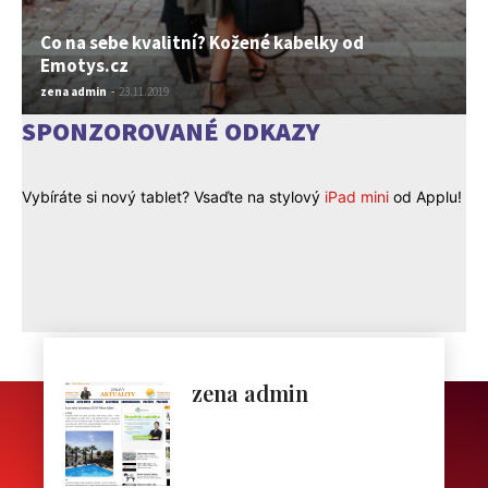
Co na sebe kvalitní? Kožené kabelky od
Emotys.cz
zena admin
-
23.11.2019
SPONZOROVANÉ ODKAZY
Vybíráte si nový tablet? Vsaďte na stylový
iPad mini
od Applu!
zena admin