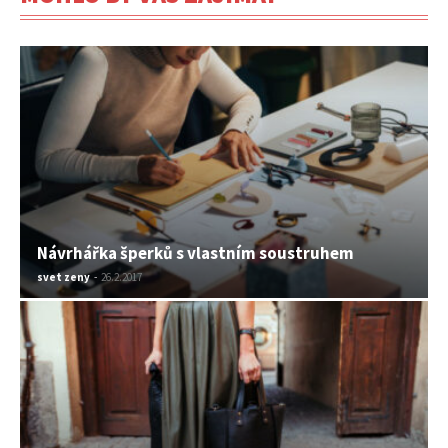
Návrhářka šperků s vlastním soustruhem
svet zeny
-
26.2.2017