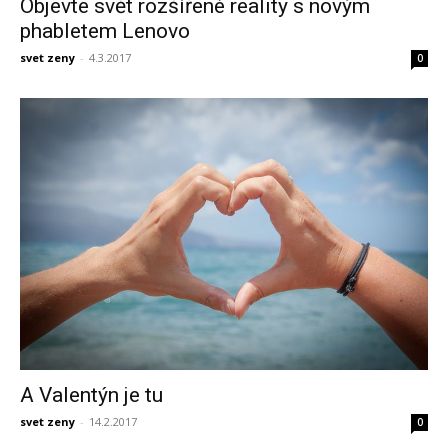
Objevte svět rozšířené reality s novým
phabletem Lenovo
svet zeny
-
4.3.2017
0
A Valentýn je tu
svet zeny
-
14.2.2017
0