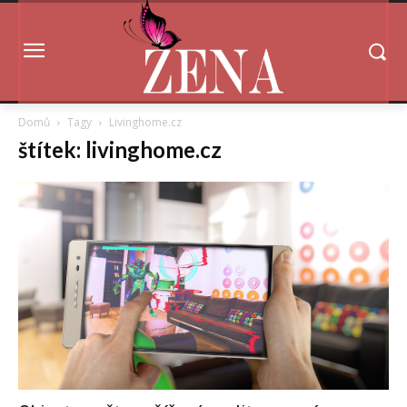
Domů
Tagy
Livinghome.cz
štítek: livinghome.cz