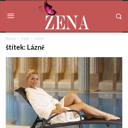
Domů
Tagy
Lázně
štítek: Lázně