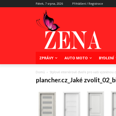
Pátek, 7 srpna, 2026
Přihlášení / Registrace
ZPRÁVY
AUTO MOTO
BYDLENÍ
Domů
Stylové interiérové dveře pro vaši vysněnou
plancher.cz_Jaké zvolit_02_b