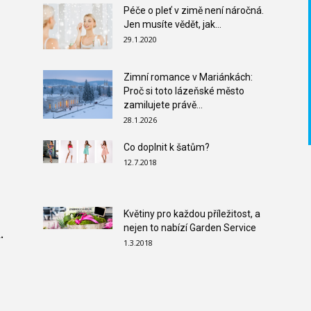
Péče o pleť v zimě není náročná.
Jen musíte vědět, jak...
29.1.2020
Zimní romance v Mariánkách:
Proč si toto lázeňské město
zamilujete právě...
28.1.2026
Co doplnit k šatům?
12.7.2018
Květiny pro každou příležitost, a
nejen to nabízí Garden Service
.
1.3.2018