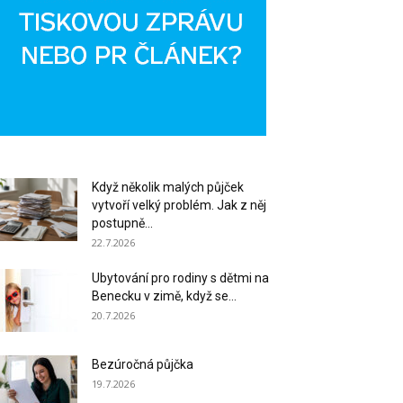
Když několik malých půjček
vytvoří velký problém. Jak z něj
postupně...
22.7.2026
Ubytování pro rodiny s dětmi na
Benecku v zimě, když se...
20.7.2026
Bezúročná půjčka
19.7.2026