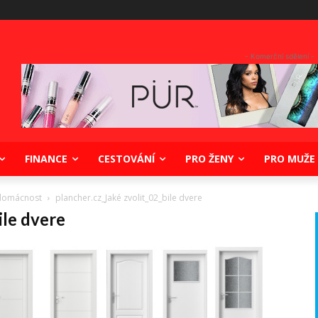
- Komerční sdělení -
FINANCE
CESTOVÁNÍ
PRO ŽENY
PRO MUŽE
 domácnost
plancher.cz_Jaké zvolit_02_bile dvere
ile dvere