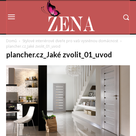
Domů
Stylové interiérové dveře pro vaši vysněnou domácnost
plancher.cz_Jaké zvolit_01_uvod
plancher.cz_Jaké zvolit_01_uvod