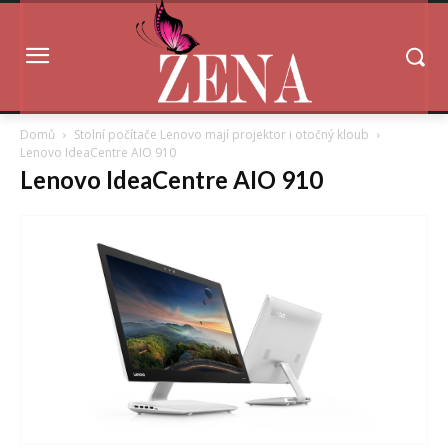
Domů
Stolní počítače Lenovo mají projektor i otočný kloub
Lenovo IdeaCentre AIO 910
Lenovo IdeaCentre AIO 910