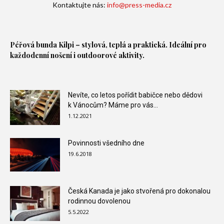
Kontaktujte nás:
info@press-media.cz
Péřová bunda
Kilpi – stylová, teplá a praktická. Ideální pro
každodenní nošení i outdoorové aktivity.
Nevíte, co letos pořídit babičce nebo dědovi
k Vánocům? Máme pro vás...
1.12.2021
Povinnosti všedního dne
19.6.2018
Česká Kanada je jako stvořená pro dokonalou
rodinnou dovolenou
5.5.2022