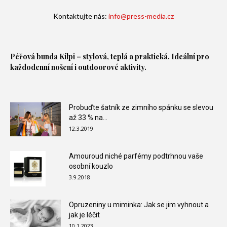
Kontaktujte nás:
info@press-media.cz
Péřová bunda
Kilpi – stylová, teplá a praktická. Ideální pro
každodenní nošení i outdoorové aktivity.
Probuďte šatník ze zimního spánku se slevou
až 33 % na...
12.3.2019
Amouroud niché parfémy podtrhnou vaše
osobní kouzlo
3.9.2018
Opruzeniny u miminka: Jak se jim vyhnout a
jak je léčit
10.1.2023