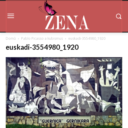
Domů
Pablo Picasso a kubismus
euskadi-3554980_1920
euskadi-3554980_1920