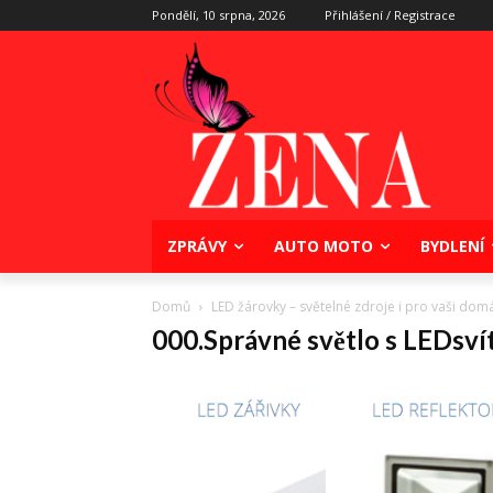
Pondělí, 10 srpna, 2026
Přihlášení / Registrace
ZPRÁVY
AUTO MOTO
BYDLENÍ
Domů
LED žárovky – světelné zdroje i pro vaši dom
000.Správné světlo s LEDsvít