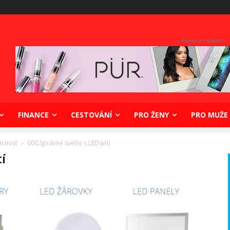
- Komerční sdělení -
FINANCE
CESTOVÁNÍ
PRO ŽENY
PRO MUŽE
ácnost
000.Správné světlo s LEDsvítí
í