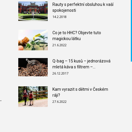
Rauty s perfektní obsluhou k vaší
spokojenosti
14.2.2018
Co je to HHC? Objevte tuto
magickou látku
21.6.2022
Q-bag – 15 kusů – jednorázová
mletá káva s filtrem –...
26.12.2017
Kam vyrazit s dětmi v Českém
ráji?
.
27.6.2022