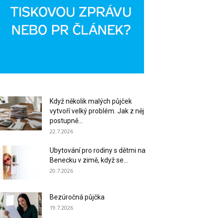
Když několik malých půjček
vytvoří velký problém. Jak z něj
postupně...
22.7.2026
Ubytování pro rodiny s dětmi na
Benecku v zimě, když se...
20.7.2026
Bezúročná půjčka
19.7.2026