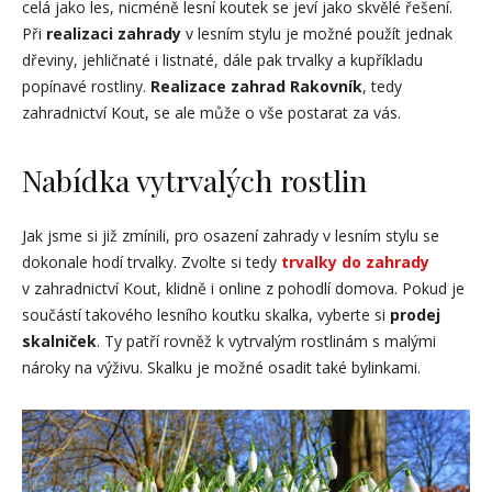
celá jako les, nicméně lesní koutek se jeví jako skvělé řešení.
Při
realizaci zahrady
v lesním stylu je možné použít jednak
dřeviny, jehličnaté i listnaté, dále pak trvalky a kupříkladu
popínavé rostliny.
Realizace zahrad Rakovník
, tedy
zahradnictví Kout, se ale může o vše postarat za vás.
Nabídka vytrvalých rostlin
Jak jsme si již zmínili, pro osazení zahrady v lesním stylu se
dokonale hodí trvalky. Zvolte si tedy
trvalky do zahrady
v zahradnictví Kout, klidně i online z pohodlí domova. Pokud je
součástí takového lesního koutku skalka, vyberte si
prodej
skalniček
. Ty patří rovněž k vytrvalým rostlinám s malými
nároky na výživu. Skalku je možné osadit také bylinkami.