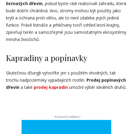
listnatých dřevin
, pokud byste rádi realizovali zahradu, která
bude dobře chráněná. Ano, stromy mohou být použity jako
krytí a ochrana proti větru, ale to není zdaleka jejich jediná
funkce. Právě listnáče a jehličnany tvoří vzhled lesní krajiny,
zpevňují terén a samozřejmě jsou samostatnými ekosystémy
mnoha živočichů.
Kapradiny a popínavky
Skutečnou džungli vytvoříte jen s použitím vhodných, tak
trochu nadpozemsky vypadajících rostlin.
Prodej popínavých
dřevin
a také
prodej kapradin
umožní výběr ideálních druhů.
- Komerční sdělení -