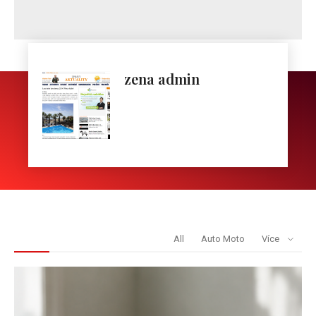
zena admin
REDAKCE DOPORUČUJE
All
Auto Moto
Více