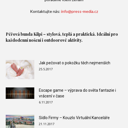
Kontaktujte nás:
info@press-media.cz
Péřová bunda
Kilpi – stylová, teplá a praktická. Ideální pro
každodenní nošení i outdoorové aktivity.
Jak pečovat o pokožku těch nejmenších
25.5.2017
Escape game – výprava do světa fantazie i
vrácení v čase
6.11.2017
Sídlo Firmy – Kouzlo Virtuální Kanceláře
21.11.2017