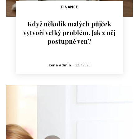
FINANCE
Když několik malých půjček
vytvoří velký problém. Jak z něj
postupně ven?
zena admin
-
22.7.2026