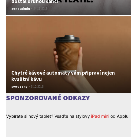
dostal druhou šanci
zena admin
-
24.11.2018
Chytré kávové automaty vám připraví nejen
kvalitní kávu
svet zeny
-
6.12.2016
SPONZOROVANÉ ODKAZY
Vybíráte si nový tablet? Vsaďte na stylový
iPad mini
od Applu!