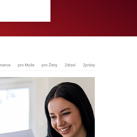
inance
pro Muže
pro Ženy
Zdraví
Zprávy