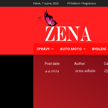
Pátek, 7 srpna, 2026
Přihlášení / Registrace
ZPRÁVY
AUTO MOTO
BYDLENÍ
Post date:
Author:
Ca
4.4.2024
zena admin
Zp