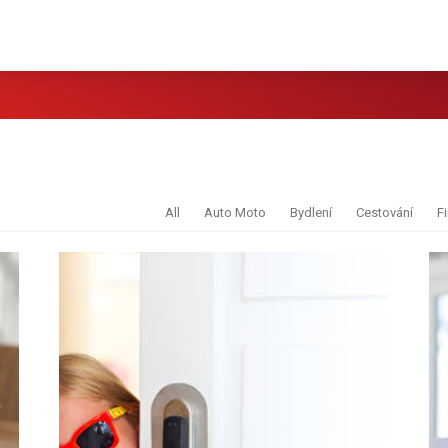
All
Auto Moto
Bydlení
Cestování
F