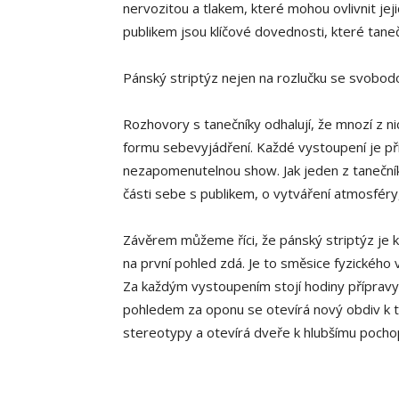
nervozitou a tlakem, které mohou ovlivnit j
publikem jsou klíčové dovednosti, které tanečn
Pánský striptýz nejen na rozlučku se svobod
Rozhovory s tanečníky odhalují, že mnozí z n
formu sebevyjádření. Každé vystoupení je pří
nezapomenutelnou show. Jak jeden z tanečníků 
části sebe s publikem, o vytváření atmosfér
Závěrem můžeme říci, že pánský striptýz je
na první pohled zdá. Je to směsice fyzického
Za každým vystoupením stojí hodiny přípravy
pohledem za oponu se otevírá nový obdiv k 
stereotypy a otevírá dveře k hlubšímu pochop