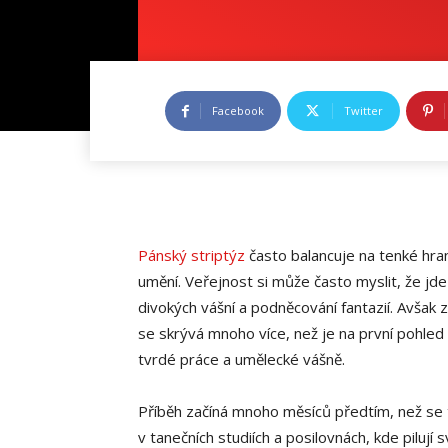
Facebook
Twitter
Pánský striptýz
často balancuje na tenké hra
umění. Veřejnost si může často myslit, že j
divokých vášní a podněcování fantazií. Avšak
se skrývá mnoho více, než je na první pohled
tvrdé práce a umělecké vášně.
Příběh začíná mnoho měsíců předtím, než se t
v tanečních studiích a posilovnách, kde pilují s