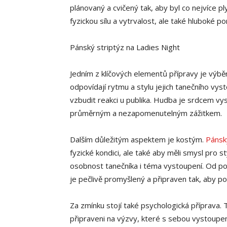
plánovaný a cvičený tak, aby byl co nejvíce p
fyzickou sílu a vytrvalost, ale také hluboké p
Pánský striptýz na Ladies Night
Jedním z klíčových elementů přípravy je výběr
odpovídají rytmu a stylu jejich tanečního vys
vzbudit reakci u publika. Hudba je srdcem v
průměrným a nezapomenutelným zážitkem.
Dalším důležitým aspektem je kostým.
Pánský
fyzické kondici, ale také aby měli smysl pro st
osobnost tanečníka i téma vystoupení. Od pol
je pečlivě promyšlený a připraven tak, aby posíl
Za zmínku stojí také psychologická příprava. T
připraveni na výzvy, které s sebou vystoupen