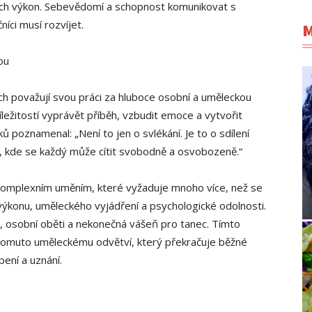
ejich výkon. Sebevědomí a schopnost komunikovat s
íci musí rozvíjet.
M
ou
ich považují svou práci za hluboce osobní a uměleckou
ležitostí vyprávět příběh, vzbudit emoce a vytvořit
poznamenal: „Není to jen o svlékání. Je to o sdílení
y, kde se každý může cítit svobodně a osvobozeně.“
 komplexním uměním, které vyžaduje mnoho více, než se
 výkonu, uměleckého vyjádření a psychologické odolnosti.
, osobní oběti a nekonečná vášeň pro tanec. Tímto
tomuto uměleckému odvětví, který překračuje běžné
ení a uznání.