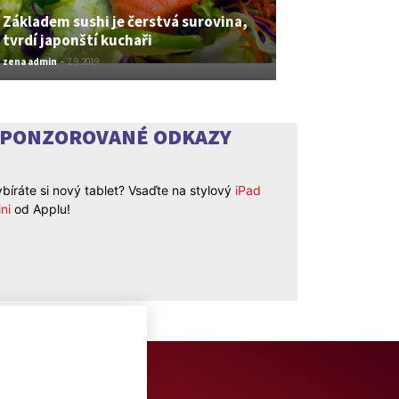
Základem sushi je čerstvá surovina,
tvrdí japonští kuchaři
zena admin
-
2.9.2019
SPONZOROVANÉ ODKAZY
bíráte si nový tablet? Vsaďte na stylový
iPad
ni
od Applu!