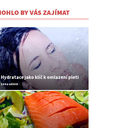
OHLO BY VÁS ZAJÍMAT
Hydratace jako klíč k omlazení pleti
zena admin
-
7.5.2021