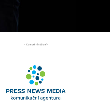
- Komerční sdělení -