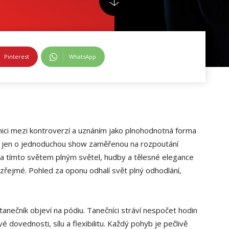
Pinterest
WhatsApp
nici mezi kontroverzí a uznáním jako plnohodnotná forma
de jen o jednoduchou show zaměřenou na rozpoutání
 za tímto světem plným světel, hudby a tělesné elegance
 zřejmé. Pohled za oponu odhalí svět plný odhodlání,
anečník objeví na pódiu. Tanečníci stráví nespočet hodin
vé dovednosti, sílu a flexibilitu. Každý pohyb je pečlivě