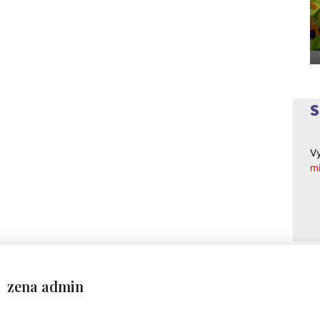
Vy
mi
zena admin