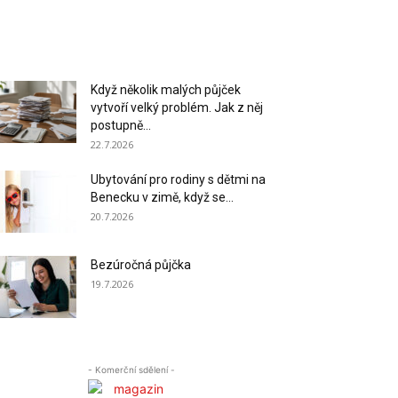
Když několik malých půjček
vytvoří velký problém. Jak z něj
postupně...
22.7.2026
Ubytování pro rodiny s dětmi na
Benecku v zimě, když se...
20.7.2026
Bezúročná půjčka
19.7.2026
- Komerční sdělení -