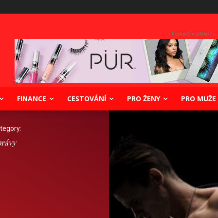
- Komerční sdělení -
FINANCE
CESTOVÁNÍ
PRO ŽENY
PRO MUŽE
tegory:
rávy