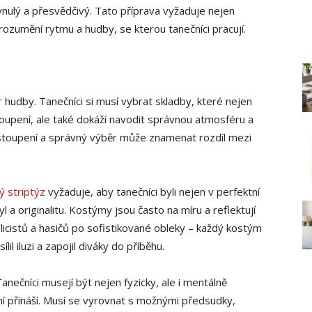
lynulý a přesvědčivý. Tato příprava vyžaduje nejen
orozumění rytmu a hudby, se kterou tanečníci pracují.
 hudby. Tanečníci si musí vybrat skladby, které nejen
toupení, ale také dokáží navodit správnou atmosféru a
ystoupení a správný výběr může znamenat rozdíl mezi
 striptýz
vyžaduje, aby tanečníci byli nejen v perfektní
yl a originalitu. Kostýmy jsou často na míru a reflektují
icistů a hasičů po sofistikované obleky – každý kostým
il iluzi a zapojil diváky do příběhu.
anečníci musejí být nejen fyzicky, ale i mentálně
í přináší. Musí se vyrovnat s možnými předsudky,