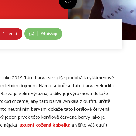
Pinterest
WhatsApp
va roku 2019.Táto barva se spíše podobá k cyklámenově
ým letním dojmem. Nám osobně se tato barva velmi líbí,
Barva je velmi výrazná, a díky její výraznosti dokáže
okud chceme, aby tato barva vynikala z outfitu určitě
těmto neutrálním barvám dokáže tato korálově červená
jaký jeden prvek této korálově červené barvy jako je
bo nějaká
luxusní kožená kabelka
a věřte váš outfit