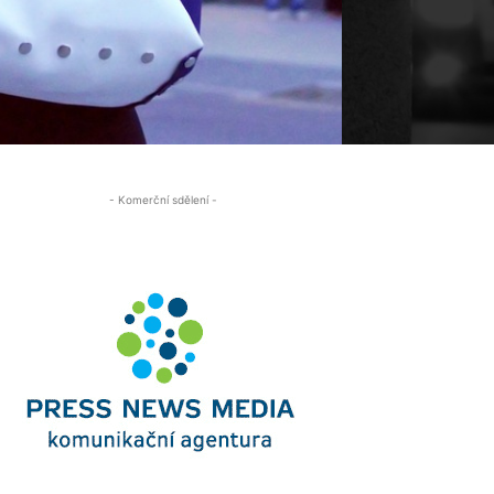
- Komerční sdělení -