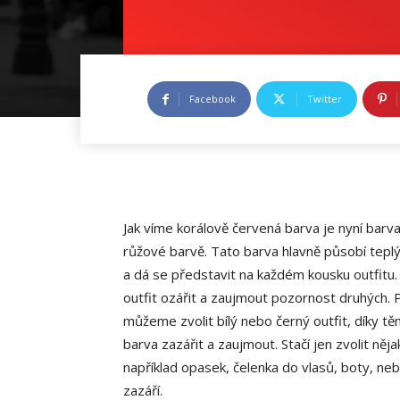
Facebook
Twitter
Jak víme korálově červená barva je nyní bar
růžové barvě. Tato barva hlavně působí tepl
a dá se představit na každém kousku outfitu. 
outfit ozářit a zaujmout pozornost druhých. P
můžeme zvolit bílý nebo černý outfit, díky 
barva zazářit a zaujmout. Stačí jen zvolit ně
například opasek, čelenka do vlasů, boty, ne
zazáří.