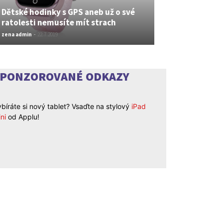
Dětské hodinky s GPS aneb už o své
ratolesti nemusíte mít strach
zena admin
-
22.7.2019
SPONZOROVANÉ ODKAZY
bíráte si nový tablet? Vsaďte na stylový
iPad
ni
od Applu!