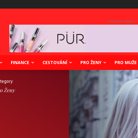
- Komerční sdělení -
FINANCE
CESTOVÁNÍ
PRO ŽENY
PRO MUŽE
tegory:
o Ženy