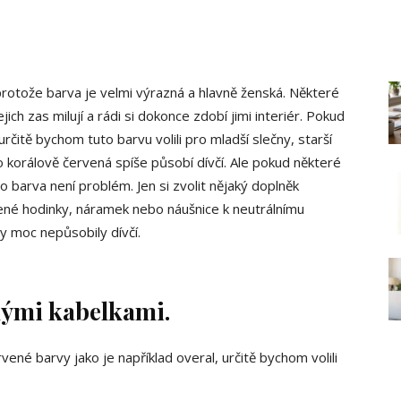
protože barva je velmi výrazná a hlavně ženská. Některé
ich zas milují a rádi si dokonce zdobí jimi interiér. Pokud
rčitě bychom tuto barvu volili pro mladší slečny, starší
to korálově červená spíše působí dívčí. Ale pokud některé
ato barva není problém. Jen si zvolit nějaký doplněk
žené hodinky, náramek nebo náušnice k neutrálnímu
by moc nepůsobily dívčí.
nými kabelkami.
né barvy jako je například overal, určitě bychom volili