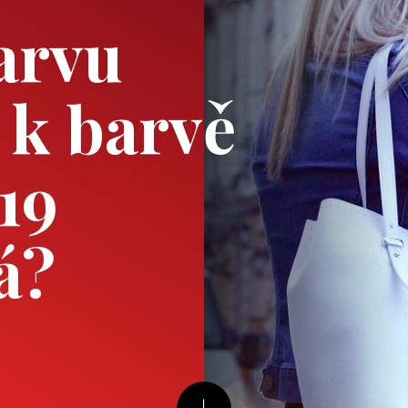
arvu
 k barvě
19
á?