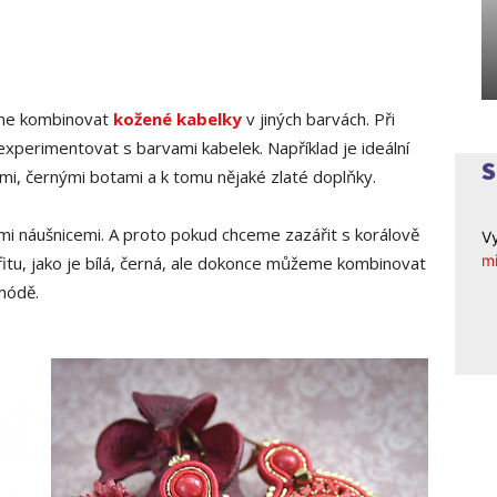
jme kombinovat
kožené kabelky
v jiných barvách. Při
xperimentovat s barvami kabelek. Například je ideální
ami, černými botami a k tomu nějaké zlaté doplňky.
ými náušnicemi. A proto pokud chceme zazářit s korálově
Vy
mi
fitu, jako je bílá, černá, ale dokonce můžeme kombinovat
 módě.