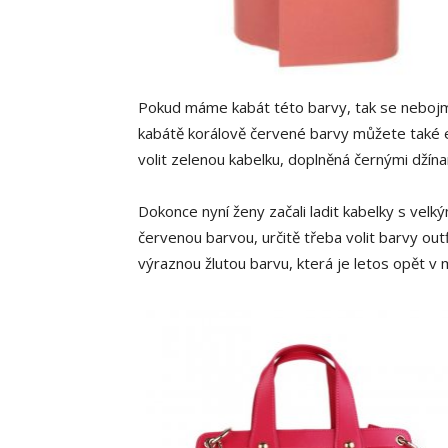
Pokud máme kabát této barvy, tak se nebo
kabátě korálově červené barvy můžete také e
volit zelenou kabelku, doplněná černými džín
Dokonce nyní ženy začali ladit kabelky s velk
červenou barvou, určitě třeba volit barvy out
výraznou žlutou barvu, která je letos opět v