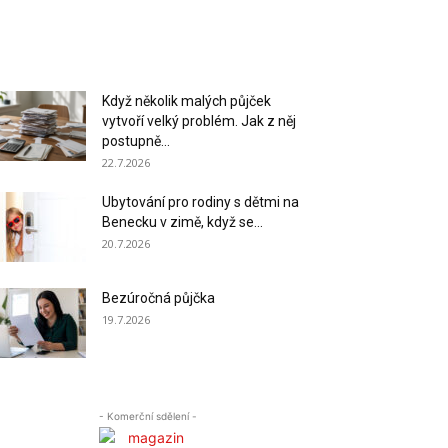
Když několik malých půjček
vytvoří velký problém. Jak z něj
postupně...
22.7.2026
Ubytování pro rodiny s dětmi na
Benecku v zimě, když se...
20.7.2026
Bezúročná půjčka
19.7.2026
- Komerční sdělení -