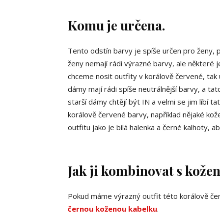
Komu je určena.
Tento odstín barvy je spíše určen pro ženy, 
ženy nemají rádi výrazné barvy, ale některé jej
chceme nosit outfity v korálově červené, tak u
dámy mají rádi spíše neutrálnější barvy, a ta
starší dámy chtějí být IN a velmi se jim líbí t
korálově červené barvy, například nějaké ko
outfitu jako je bílá halenka a černé kalhoty, a
Jak ji kombinovat s kože
Pokud máme výrazný outfit této korálově červe
černou koženou kabelku
.