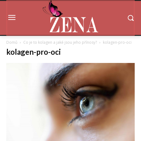
Domů
Co je to kolagen a jaké jsou jeho přínosy?
kolagen-pro-oci
kolagen-pro-oci