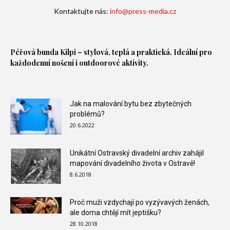
Kontaktujte nás:
info@press-media.cz
Péřová bunda
Kilpi – stylová, teplá a praktická. Ideální pro
každodenní nošení i outdoorové aktivity.
Jak na malování bytu bez zbytečných
problémů?
20.6.2022
Unikátní Ostravský divadelní archiv zahájil
mapování divadelního života v Ostravě!
8.6.2018
Proč muži vzdychají po vyzývavých ženách,
ale doma chtějí mít jeptišku?
28.10.2018