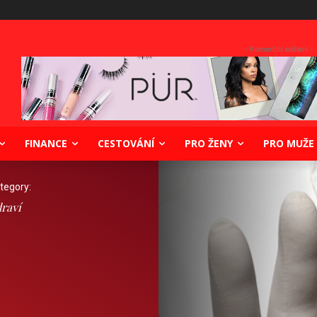
- Komerční sdělení -
FINANCE
CESTOVÁNÍ
PRO ŽENY
PRO MUŽE
tegory:
raví