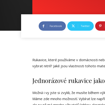
Facebook
Twitter
Rukavice, které používáme v domácnosti nebo
vybrat nitril? Jaké jsou vlastnosti tohoto mate
Jednorázové rukavice ja
Možná i vy jste si zvykli, že musíte během v
Máme zde mnoho možností. Vybírat lze např
ale na ně má mnoho uživatelů lehkou alergicko