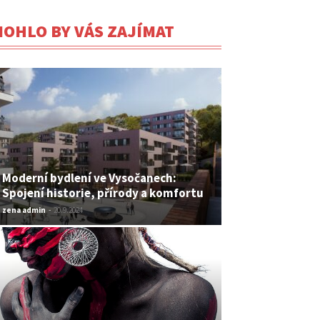
OHLO BY VÁS ZAJÍMAT
Moderní bydlení ve Vysočanech:
Spojení historie, přírody a komfortu
zena admin
-
20.9.2024