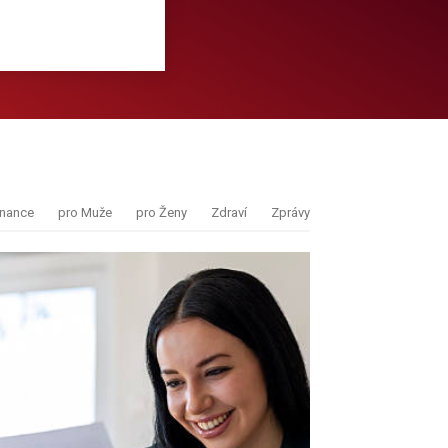
inance
pro Muže
pro Ženy
Zdraví
Zprávy