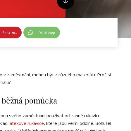
Pinterest
WhatsApp
 v zaměstnání, mohou být z různého materiálu. Proč si
riálu?
ko běžná pomůcka
ýkonu svého zaměstnání používat ochranné rukavice.
íklad
latexové rukavice
, které jsou velmi odolné. Bohužel
u reakci. V běžných provozech se používají i vinylové