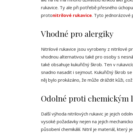
rukavice. Ty ale při potřebě přesného úchopu 
proto
nitrilové rukavice
. Tyto jednorázové 
Vhodné pro alergiky
Nitrilové rukavice jsou vyrobeny z nitrilové 
vhodnou alternativou také pro osoby s nesnáše
také obsahuje kukuřičný škrob. Ten v rukavicí
snadno nasadit i sejmout. Kukuřičný škrob se
něj bylo prokázáno, že může dráždit kůži, co
Odolné proti chemickým 
Další výhoda nitrilových rukavic je jejich odo
vysoké požadavky nejen na jejich mechanicko
působení chemikálií. Nitril je materiál, který