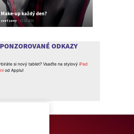
Make-up každý den?
svet zeny
-
15.10.2016
SPONZOROVANÉ ODKAZY
bíráte si nový tablet? Vsaďte na stylový
iPad
ni
od Applu!