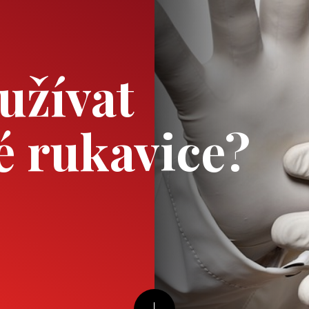
užívat
vé rukavice?