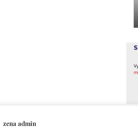
Vy
mi
zena admin