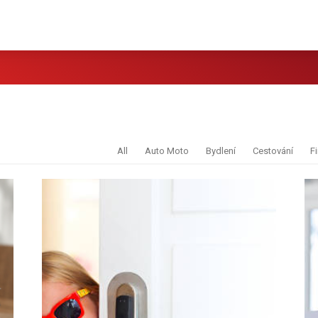
All
Auto Moto
Bydlení
Cestování
F