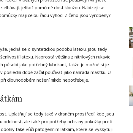
selhávají, jelikož poměrně dost kloužou. Nabízejí se
pomůcky mají celou řadu výhod. Z čeho jsou vyrobeny?
pryže. Jedná se o syntetickou podobu latexu. Jsou tedy
nlivostí latexu. Naprostá většina z nitrilových rukavic
ch působí jako potřebný lubrikant, takže je možné si je
 v poslední době začal používat jako náhrada mastku. U
ž při dlouhodobém nošení nikdo nepotřebuje.
látkám
lnost. Uplatňují se tedy také v drsném prostředí, kde jsou
u odolnost, ale také pro potřeby ochrany pokožky proti
 je odolný také vůči patogenním látkám, které se vyskytují