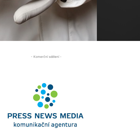
- Komerční sdělení -