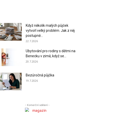
Když několik malých půjček
vytvoří velký problém. Jak z něj
postupně...
22.7.2026
Ubytování pro rodiny s dětmi na
Benecku v zimě, když se...
20.7.2026
Bezúročná půjčka
19.7.2026
- Komerční sdělení -